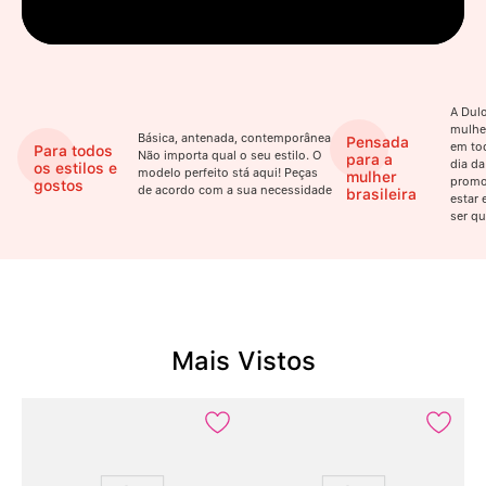
A Dulo
mulhe
Básica, antenada, contemporânea.
Pensada
em to
Para todos
Não importa qual o seu estilo. O
para a
dia da
os estilos e
modelo perfeito stá aqui! Peças
mulher
promo
gostos
de acordo com a sua necessidade
brasileira
estar 
ser qu
Mais Vistos