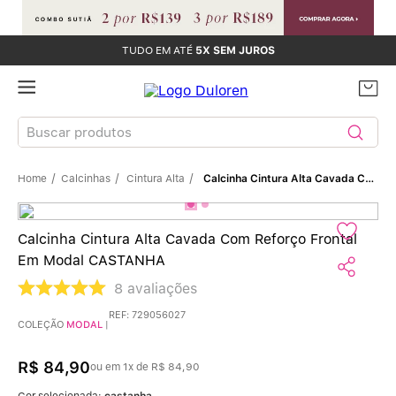
TUDO EM ATÉ
5X SEM JUROS
Buscar produtos
Calcinhas
Cintura Alta
Calcinha Cintura Alta Cavada Com Reforço Frontal Em Modal CASTANHA
TERMOS MAIS BUSCADOS
Sutiãs
1
º
Calcinha Cintura Alta Cavada Com Reforço Frontal
Em Modal CASTANHA
Calcinhas
2
º
8
avaliações
Sutiã Bojo
3
º
REF
:
729056027
COLEÇÃO
MODAL
|
Conjunto
4
º
R$
84
,
90
ou em
1
x de
R$
84
,
90
Cor selecionada:
castanha