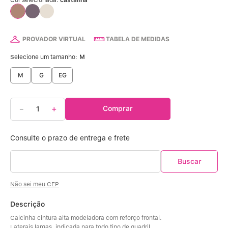
Calcinha Algodão
5
º
Calcinha Cintura Alta
6
º
PROVADOR VIRTUAL
TABELA DE MEDIDAS
Modal
7
º
Selecione um tamanho:
M
M
G
EG
Multifuncional
8
º
Algodão Egípcio
9
º
－
＋
Comprar
Sutiã Sustentação
10
º
Não sei meu CEP
Descrição
Calcinha cintura alta modeladora com reforço frontal. 
Laterais largas, indicada para todo tipo de quadril. 