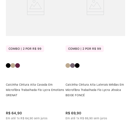
COMBO | 2 POR R$ 99
COMBO | 2 POR R$ 99
Calcinha Cintura Alta Cavada Em
Calcinha Cintura Alta Laterais Médias Em
Calc
Microfibra Trabalhada Fio Lycra Emotions
Microfibra Trabalhada Fio Lycra Jéssica
Micr
GRENAT
BEIGE FONCÉ
CAS
t
R$
64
,
90
R$
69
,
90
R$
Em até
1
x
R$
64
,
90
sem juros
Em até
1
x
R$
69
,
90
sem juros
Em 