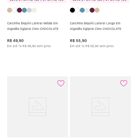
Calcinha Biquíni Lateral Média Em
Calcinha Biquíni Lateral Larga Em
Algodão Egípcio Cleo CHOCOLATE
Algodão Egípcio Cleo CHOCOLATE
R$
49
,
90
R$
55
,
90
Em até
1
x
R$
49
,
90
sem juros
Em até
1
x
R$
55
,
90
sem juros