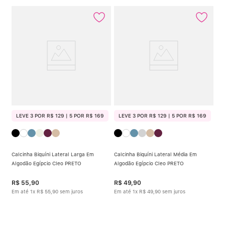
Calcinha Algodão
5
º
Calcinha Cintura Alta
6
º
Multifuncional
7
º
Algodão Egípcio
8
º
Sutiã Sustentação
9
º
LEVE 3 POR R$ 129 | 5 POR R$ 169
LEVE 3 POR R$ 129 | 5 POR R$ 169
Modal
10
º
Calcinha Biquíni Lateral Larga Em
Calcinha Biquíni Lateral Média Em
Algodão Egípcio Cleo PRETO
Algodão Egípcio Cleo PRETO
R$
55
,
90
R$
49
,
90
Em até
1
x
R$
55
,
90
sem juros
Em até
1
x
R$
49
,
90
sem juros