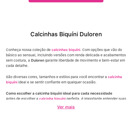
Calcinhas Biquíni Duloren
Conheça nossa coleção de
calcinhas biquíni
. Com opções que vão do
básico ao sensual, incluindo versões com renda delicada e acabamentos
sem costura, a
Duloren
garante liberdade de movimento e bem-estar em
cada detalhe.
São diversas cores, tamanhos e estilos para você encontrar a
calcinha
biquíni
ideal e se sentir confiante em qualquer ocasião.
Como escolher a calcinha biquíni ideal para cada necessidade
Antes de escolher a
calcinha biquíni
perfeita, é importante entender suas
necessidades. Para o uso cotidiano, o conforto, o ajuste e a
Ver mais
respirabilidade são fundamentais.
Para momentos especiais, vale a pena investir em modelos com design
exclusivo e detalhes em renda.