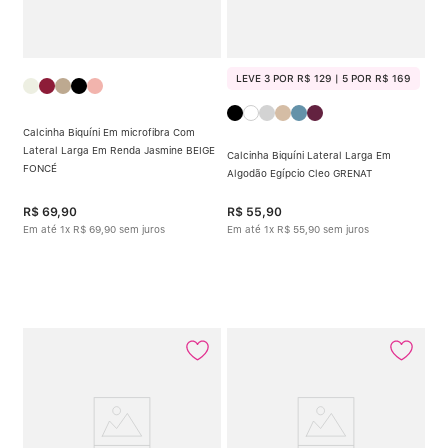
LEVE 3 POR R$ 129 | 5 POR R$ 169
Calcinha Biquíni Em microfibra Com
Lateral Larga Em Renda Jasmine BEIGE
Calcinha Biquíni Lateral Larga Em
FONCÉ
Algodão Egípcio Cleo GRENAT
R$
69
,
90
R$
55
,
90
Em até
1
x
R$
69
,
90
sem juros
Em até
1
x
R$
55
,
90
sem juros