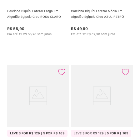
Calcinha Biquíni Lateral Larga Em
Calcinha Biquíni Lateral Média Em
Algodão Egípcio Cleo ROSA CLARO
Algodão Egípcio Cleo AZUL RETRÔ
R$
55
,
90
R$
49
,
90
Em até
1
x
R$
55
,
90
sem juros
Em até
1
x
R$
49
,
90
sem juros
LEVE 3 POR R$ 129 | 5 POR R$ 169
LEVE 3 POR R$ 129 | 5 POR R$ 169