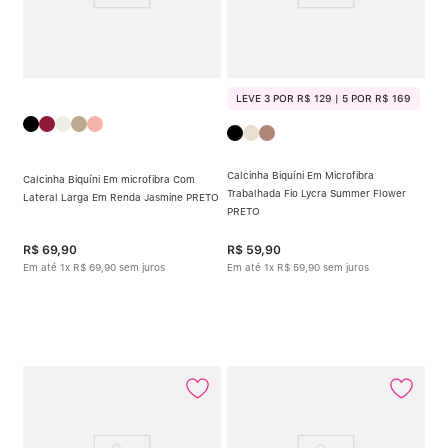
LEVE 3 POR R$ 129 | 5 POR R$ 169
Calcinha Biquíni Em Microfibra
Calcinha Biquíni Em microfibra Com
Trabalhada Fio Lycra Summer Flower
Lateral Larga Em Renda Jasmine PRETO
PRETO
R$
69
,
90
R$
59
,
90
Em até
1
x
R$
69
,
90
sem juros
Em até
1
x
R$
59
,
90
sem juros