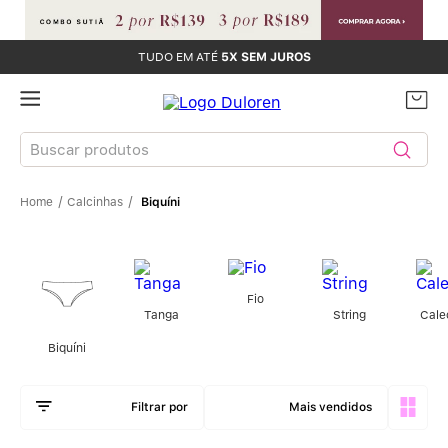
TUDO EM ATÉ
5X SEM JUROS
Buscar produtos
Calcinhas
Biquíni
TERMOS MAIS BUSCADOS
Sutiãs
1
º
Calcinhas
Fio
2
º
Tanga
String
Cale
Biquíni
Sutiã Bojo
3
º
Conjunto
4
º
Mais vendidos