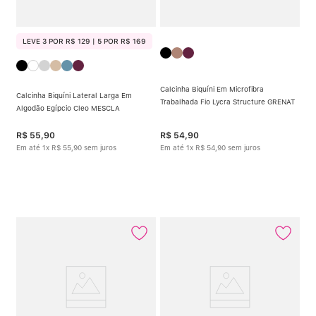
LEVE 3 POR R$ 129 | 5 POR R$ 169
Calcinha Biquíni Em Microfibra
Calcinha Biquíni Lateral Larga Em
Trabalhada Fio Lycra Structure GRENAT
Algodão Egípcio Cleo MESCLA
R$
55
,
90
R$
54
,
90
Em até
1
x
R$
55
,
90
sem juros
Em até
1
x
R$
54
,
90
sem juros