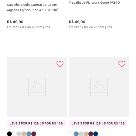
Trabalhada Fio Lycra Cuore PRETO
Calcinha Biquíni Lateral Larga Em
Algodão Egípcio Cleo AZUL RETRÔ
R$
49
,
90
R$
49
,
90
Em até
1
x
R$
49
,
90
sem juros
Em até
1
x
R$
49
,
90
sem juros
LEVE 3 POR R$ 129 | 5 POR R$ 169
LEVE 3 POR R$ 129 | 5 POR R$ 169