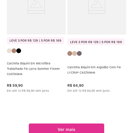
LEVE 3 POR R$ 129 | 5 POR R$ 169
LEVE 3 POR R$ 129 | 5 POR R$ 169
Calcinha Biquíni Em Microfibra
Calcinha Biquíni Em Algodão Com Fio
Trabalhada Fio Lycra Summer Flower
LYCRA® CASTANHA
CASTANHA
R$
59
,
90
R$
64
,
90
Em até
1
x
R$
59
,
90
sem juros
Em até
1
x
R$
64
,
90
sem juros