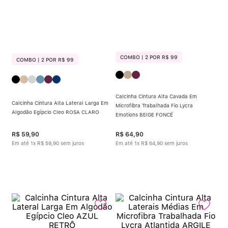
COMBO | 2 POR R$ 99
COMBO | 2 POR R$ 99
Calcinha Cintura Alta Cavada Em
Calcinha Cintura Alta Lateral Larga Em
Microfibra Trabalhada Fio Lycra
Algodão Egípcio Cleo ROSA CLARO
Emotions BEIGE FONCÉ
R$
59
,
90
R$
64
,
90
Em até
1
x
R$
59
,
90
sem juros
Em até
1
x
R$
64
,
90
sem juros