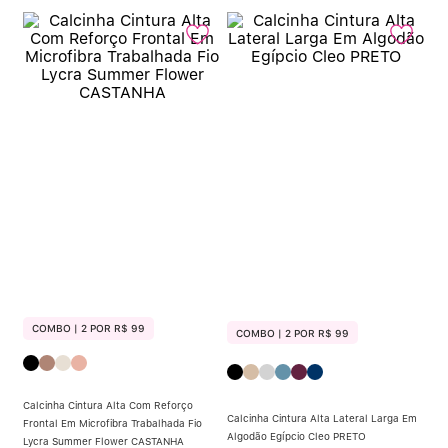
Calcinha Algodão
5
º
Calcinha Cintura Alta
6
º
Modal
7
º
Multifuncional
8
º
Algodão Egípcio
9
º
Sutiã Sustentação
10
º
COMBO | 2 POR R$ 99
COMBO | 2 POR R$ 99
Calcinha Cintura Alta Com Reforço
Calcinha Cintura Alta Lateral Larga Em
Frontal Em Microfibra Trabalhada Fio
Algodão Egípcio Cleo PRETO
Lycra Summer Flower CASTANHA