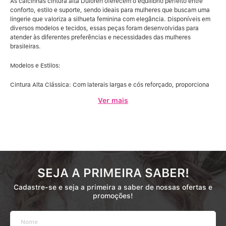
As calcinhas cintura alta Duloren oferecem o equilíbrio perfeito entre
conforto, estilo e suporte, sendo ideais para mulheres que buscam uma
lingerie que valoriza a silhueta feminina com elegância. Disponíveis em
diversos modelos e tecidos, essas peças foram desenvolvidas para
atender às diferentes preferências e necessidades das mulheres
brasileiras.
Modelos e Estilos:
Cintura Alta Clássica: Com laterais largas e cós reforçado, proporciona
um ajuste confortável e discreto sob a roupa.
Ver mais
Cintura Alta com Reforço Frontal: Confeccionada em LYCRA®
trabalhada, oferece suporte adicional na região abdominal, ideal para
quem busca modelagem e conforto.
Cintura Alta com Enchimento: Possui detalhes em espuma moldada que
modelam e valorizam as curvas, proporcionando um visual mais
arredondado e sensual.
Cada modelo é confeccionado com materiais de alta qualidade, como
SEJA A PRIMEIRA SABER!
microfibra macia, algodão egípcio, renda delicada e LYCRA® trabalhada,
garantindo caimento perfeito, toque suave e liberdade de movimento.
Cadastre-se e seja a primeira a saber de nossas ofertas e
Além disso, as calcinhas cintura alta Duloren apresentam acabamentos
promoções!
que não marcam sob a roupa, proporcionando conforto durante todo o
dia.