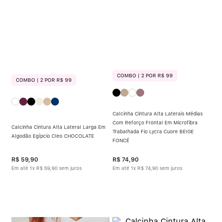
COMBO | 2 POR R$ 99
COMBO | 2 POR R$ 99
Calcinha Cintura Alta Laterais Médias
Com Reforço Frontal Em Microfibra
Calcinha Cintura Alta Lateral Larga Em
Trabalhada Fio Lycra Cuore BEIGE
Algodão Egípcio Cleo CHOCOLATE
FONCÉ
R$
59
,
90
R$
74
,
90
Em até
1
x
R$
59
,
90
sem juros
Em até
1
x
R$
74
,
90
sem juros