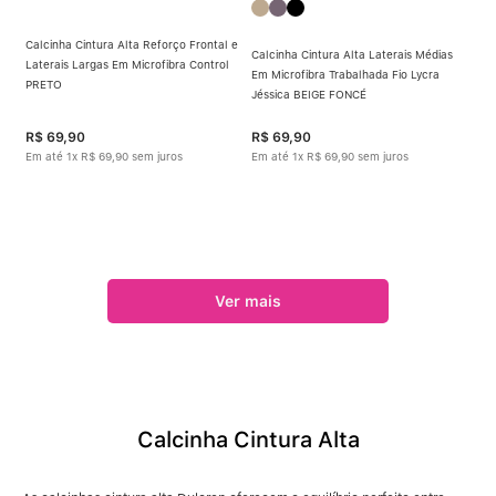
Calcinha Cintura Alta Reforço Frontal e
Calcinha Cintura Alta Laterais Médias
Laterais Largas Em Microfibra Control
Em Microfibra Trabalhada Fio Lycra
PRETO
Jéssica BEIGE FONCÉ
R$
69
,
90
R$
69
,
90
Em até
1
x
R$
69
,
90
sem juros
Em até
1
x
R$
69
,
90
sem juros
Calcinha Cintura Alta