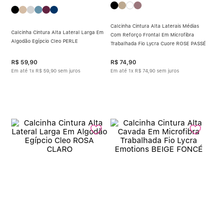
Calcinha Cintura Alta Laterais Médias
Calcinha Cintura Alta Lateral Larga Em
Com Reforço Frontal Em Microfibra
Algodão Egípcio Cleo PERLE
Trabalhada Fio Lycra Cuore ROSE PASSÉ
R$
59
,
90
R$
74
,
90
Em até
1
x
R$
59
,
90
sem juros
Em até
1
x
R$
74
,
90
sem juros