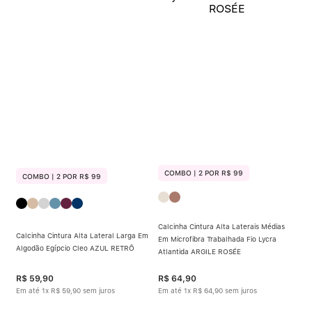
COMBO | 2 POR R$ 99
COMBO | 2 POR R$ 99
Calcinha Cintura Alta Laterais Médias
Calcinha Cintura Alta Lateral Larga Em
Em Microfibra Trabalhada Fio Lycra
Algodão Egípcio Cleo AZUL RETRÔ
Atlantida ARGILE ROSÉE
R$
59
,
90
R$
64
,
90
Em até
1
x
R$
59
,
90
sem juros
Em até
1
x
R$
64
,
90
sem juros