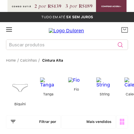
TUDO EM ATÉ
5X SEM JUROS
Buscar produtos
Calcinhas
Cintura Alta
TERMOS MAIS BUSCADOS
Sutiãs
1
º
Calcinhas
Fio
2
º
Tanga
String
Cale
Biquíni
Sutiã Bojo
3
º
Conjunto
4
º
Mais vendidos