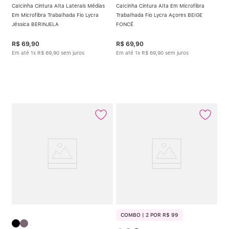
Calcinha Cintura Alta Laterais Médias
Calcinha Cintura Alta Em Microfibra
Em Microfibra Trabalhada Fio Lycra
Trabalhada Fio Lycra Açores BEIGE
Jéssica BERINJELA
FONCÉ
R$
69
,
90
R$
69
,
90
Em até
1
x
R$
69
,
90
sem juros
Em até
1
x
R$
69
,
90
sem juros
COMBO | 2 POR R$ 99