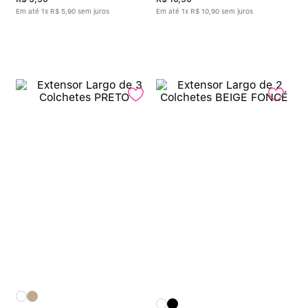
Em até
1
x
R$
5
,
90
sem juros
Em até
1
x
R$
10
,
90
sem juros