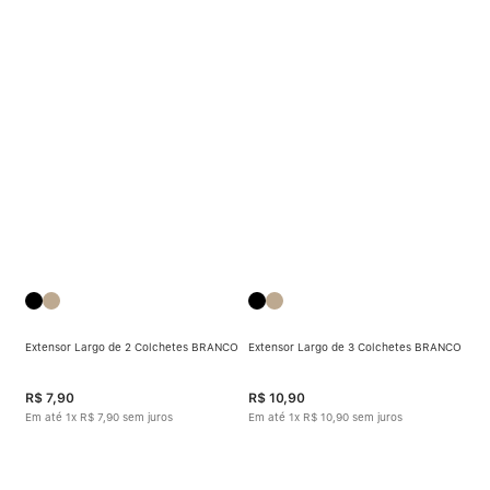
Extensor Largo de 2 Colchetes BRANCO
Extensor Largo de 3 Colchetes BRANCO
R$
7
,
90
R$
10
,
90
Em até
1
x
R$
7
,
90
sem juros
Em até
1
x
R$
10
,
90
sem juros