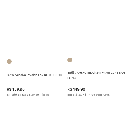
Sutiã Adesivo Impulse Invision Lov BEIGE
Sutiã Adesivo Invision Lov BEIGE FONCÉ
FONCÉ
R$
159
,
90
R$
149
,
90
Em até
3
x
R$
53
,
30
sem juros
Em até
2
x
R$
74
,
95
sem juros