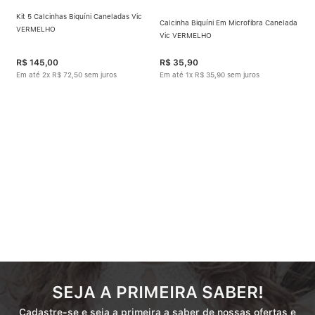
Kit 5 Calcinhas Biquíni Caneladas Vic
Calcinha Biquíni Em Microfibra Canelada
VERMELHO
Vic VERMELHO
R$
145
,
00
R$
35
,
90
Em até
2
x
R$
72
,
50
sem juros
Em até
1
x
R$
35
,
90
sem juros
SEJA A PRIMEIRA SABER!
Cadastre-se e seja a primeira a saber de nossas ofertas e