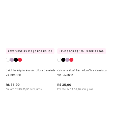
Calcinha Algodão
5
º
Calcinha Cintura Alta
6
º
Multifuncional
7
º
Algodão Egípcio
8
º
Sutiã Sustentação
9
º
LEVE 3 POR R$ 129 | 5 POR R$ 169
LEVE 3 POR R$ 129 | 5 POR R$ 169
Modal
10
º
Calcinha Biquíni Em Microfibra Canelada
Calcinha Biquíni Em Microfibra Canelada
Vic BRANCO
Vic LAVANDA
R$
35
,
90
R$
35
,
90
Em até
1
x
R$
35
,
90
sem juros
Em até
1
x
R$
35
,
90
sem juros