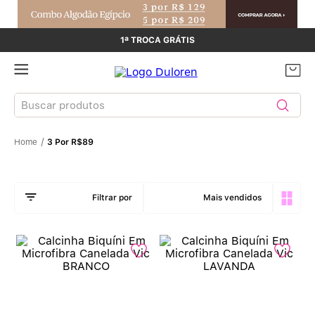
1ª TROCA GRÁTIS
Buscar produtos
3 Por R$89
TERMOS MAIS BUSCADOS
Sutiãs
1
º
Mais vendidos
Calcinhas
2
º
Sutiã Bojo
3
º
Conjunto
4
º