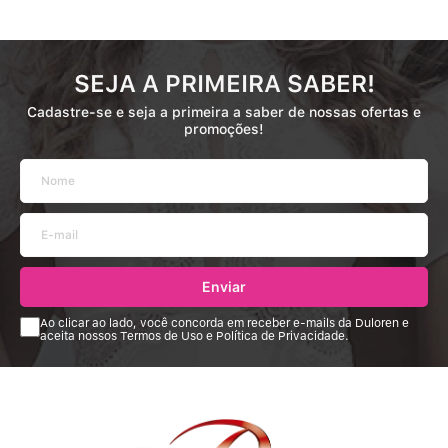
Nossos shorts modeladores são perfeitos para uso diário, ocasiões
especiais ou sempre que você quiser ter a melhor aparência. Compre
nossa coleção de shorts modeladores hoje e prepare-se para se sentir
confiante e bonita em qualquer roupa.
SEJA A PRIMEIRA SABER!
Cadastre-se e seja a primeira a saber de nossas ofertas e
promoções!
Enviar
Ao clicar ao lado, você concorda em receber e-mails da Duloren e
aceita nossos Termos de Uso e Política de Privacidade.