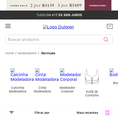
TUDO EM ATÉ
5X SEM JUROS
Buscar produtos
Modeladores
Bermuda
TERMOS MAIS BUSCADOS
Sutiãs
1
º
Calcinhas
2
º
Bo
Calcinha
Cinta
Modelador
Modeladora
Modeladora
Corporal
Sutiã de
Sutiã Bojo
3
º
Contorno
Conjunto
4
º
Mais recentes