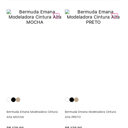
Calcinha Algodão
5
º
Calcinha Cintura Alta
6
º
Multifuncional
7
º
Algodão Egípcio
8
º
Sutiã Sustentação
9
º
Modal
10
º
Bermuda Emana Modeladora Cintura
Bermuda Emana Modeladora Cintura
Alta MOCHA
Alta PRETO
R$
129
,
90
R$
129
,
90