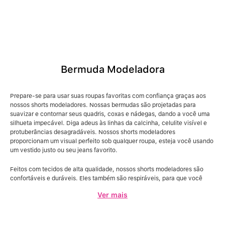
Bermuda Modeladora
Prepare-se para usar suas roupas favoritas com confiança graças aos
nossos shorts modeladores. Nossas bermudas são projetadas para
suavizar e contornar seus quadris, coxas e nádegas, dando a você uma
silhueta impecável. Diga adeus às linhas da calcinha, celulite visível e
protuberâncias desagradáveis. Nossos shorts modeladores
proporcionam um visual perfeito sob qualquer roupa, esteja você usando
um vestido justo ou seu jeans favorito.
Feitos com tecidos de alta qualidade, nossos shorts modeladores são
confortáveis e duráveis. Eles também são respiráveis, para que você
possa usá-los o dia todo sem se sentir restrito ou desconfortável. Além
Ver mais
disso, com uma variedade de tamanhos e estilos para escolher, você
certamente encontrará os shorts modeladores perfeitos para suas
necessidades.