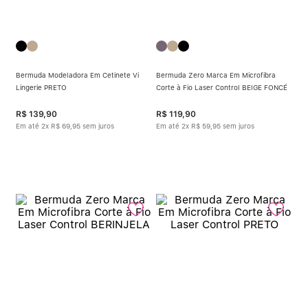
Bermuda Modeladora Em Cetinete Vi
Bermuda Zero Marca Em Microfibra
Lingerie PRETO
Corte à Fio Laser Control BEIGE FONCÉ
R$
139
,
90
R$
119
,
90
Em até
2
x
R$
69
,
95
sem juros
Em até
2
x
R$
59
,
95
sem juros