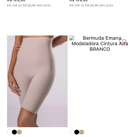
Em até
2
x
R$
64
,
95
sem juros
Em até
2
x
R$
64
,
95
sem juros