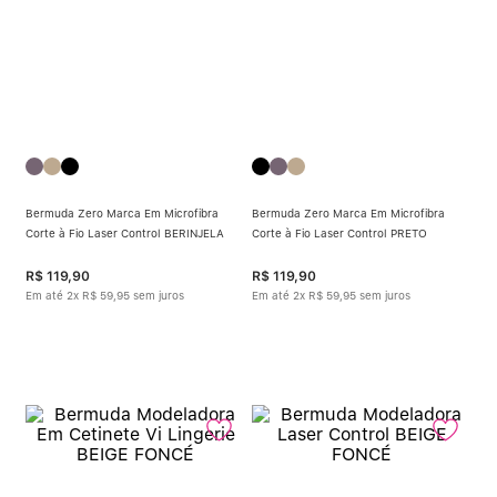
Bermuda Zero Marca Em Microfibra
Bermuda Zero Marca Em Microfibra
Corte à Fio Laser Control BERINJELA
Corte à Fio Laser Control PRETO
R$
119
,
90
R$
119
,
90
Em até
2
x
R$
59
,
95
sem juros
Em até
2
x
R$
59
,
95
sem juros