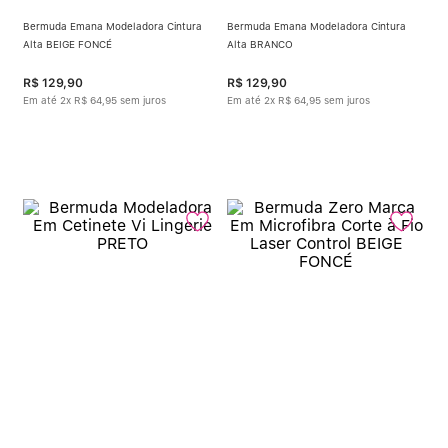
Bermuda Emana Modeladora Cintura
Bermuda Emana Modeladora Cintura
Alta BEIGE FONCÉ
Alta BRANCO
R$
129
,
90
R$
129
,
90
Em até
2
x
R$
64
,
95
sem juros
Em até
2
x
R$
64
,
95
sem juros