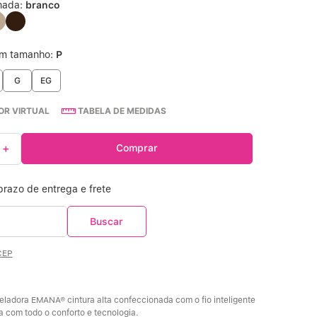
nada:
branco
Calcinha Cintura Alta
º
um tamanho:
P
Multifuncional
º
G
EG
Algodão Egípcio
º
R VIRTUAL
TABELA DE MEDIDAS
Sutiã Sustentação
º
＋
Comprar
Sutiã Bojo Aro
º
CEP
adora EMANA® cintura alta confeccionada com o fio inteligente 
com todo o conforto e tecnologia. 