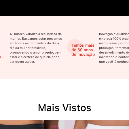
A Duloren valoriza a real beleza da
Inovação e qualid
mulher. Buscamos estar presentes
empresa 100% brasil
em todos os momentos do dia a
responsável por tod
Temos mais
dia da mulher brasileira,
produção, fomenta
de 60 anos
promovendo o amor próprio, bem
desenvolvimento do
de inovação
a
estar e a certeza de que ela pode
mantendo o confort
ser quem quiser.
que você já conhec
Mais Vistos