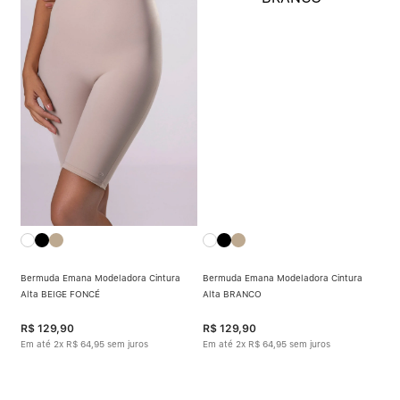
Bermuda Emana Modeladora Cintura
Bermuda Emana Modeladora Cintura
Alta BEIGE FONCÉ
Alta BRANCO
R$
129
,
90
R$
129
,
90
Em até
2
x
R$
64
,
95
sem juros
Em até
2
x
R$
64
,
95
sem juros