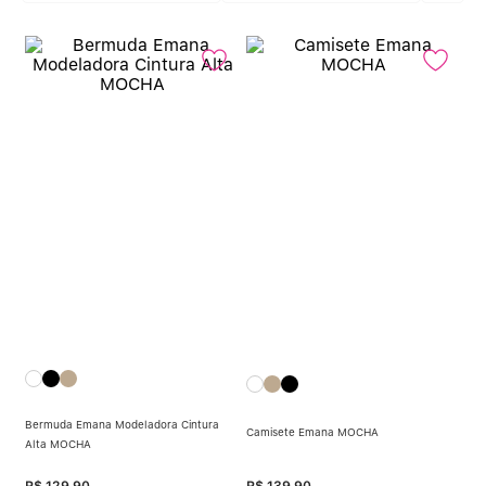
Calcinha Algodão
5
º
Calcinha Cintura Alta
6
º
Multifuncional
7
º
Algodão Egípcio
8
º
Sutiã Sustentação
9
º
Sutiã Bojo Aro
10
º
Bermuda Emana Modeladora Cintura
Camisete Emana MOCHA
Alta MOCHA
R$
129
,
90
R$
139
,
90