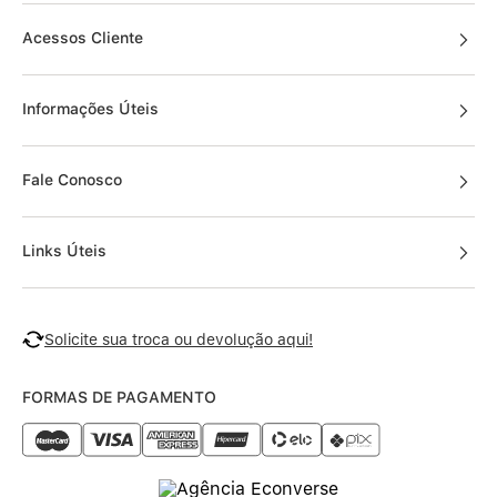
Acessos Cliente
Informações Úteis
Fale Conosco
Links Úteis
Solicite sua troca ou devolução aqui!
FORMAS DE PAGAMENTO