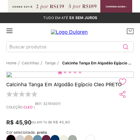
TUDO EM ATÉ
5X SEM JUROS
Buscar produtos
Calcinhas
Tanga
Calcinha Tanga Em Algodão Egípcio Cleo PRETO
TERMOS MAIS BUSCADOS
Sutiãs
1
º
Calcinha Tanga Em Algodão Egípcio Cleo PRETO
Calcinhas
2
º
REF
:
327610011
COLEÇÃO
CLEO
|
Sutiã Bojo
3
º
R$
45
,
90
ou em
1
x de
R$
45
,
90
Conjunto
4
º
Cor selecionada:
preto