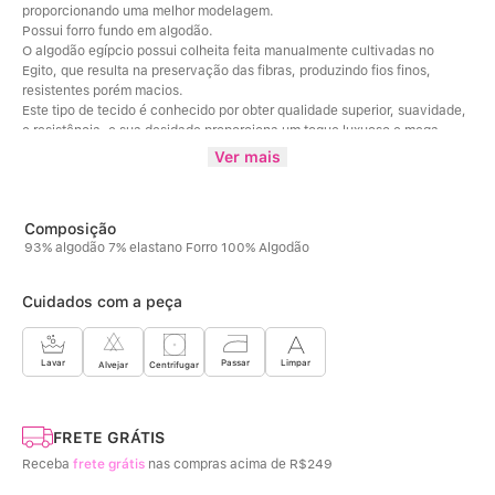
proporcionando uma melhor modelagem. 
Possui forro fundo em algodão.  
O algodão egípcio possui colheita feita manualmente cultivadas no 
Egito, que resulta na preservação das fibras, produzindo fios finos, 
resistentes porém macios. 
Este tipo de tecido é conhecido por obter qualidade superior, suavidade, 
e resistência, e sua desidade proporciona um toque luxuoso e mega 
confortável. 
Ver mais
Além disso, o algodão absorve a umidade da pele ajudando a mante-lá 
seca e tendem a ser duráveis, podendo resistir a multíplas lavagens. 
Composição da cor Mescla: 49% Poliéster / 45% Algodão / 6% Elastano / 
100%Algodão (Forro fundo)
93% algodão 7% elastano Forro 100% Algodão
Cuidados com a peça
Limpar
Lavar
Passar
Centrifugar
Alvejar
FRETE GRÁTIS
Receba
frete grátis
nas compras acima de R$249