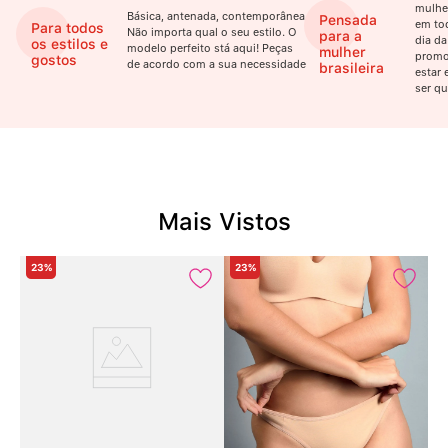
mulhe
Básica, antenada, contemporânea.
Pensada
em to
Para todos
Não importa qual o seu estilo. O
para a
dia da
os estilos e
modelo perfeito stá aqui! Peças
mulher
promo
gostos
de acordo com a sua necessidade
brasileira
estar 
ser qu
Mais Vistos
23%
23%