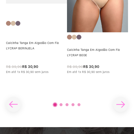
Calcinha Tanga Em Algodão Com Fio
LYCRA® BERINJELA
Calcinha Tanga Em Algodão Com Fio
Cal
LYCRA® BEGE
Em 
R$
39
,
90
R$
30
,
90
R$
39
,
90
R$
30
,
90
R$
Em até
1
x
R$
30
,
90
sem juros
Em até
1
x
R$
30
,
90
sem juros
Em 