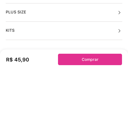
PLUS SIZE
KITS
Sobre a duloren
R$
45
,
90
Comprar
Acessos Cliente
Informações Úteis
Fale Conosco