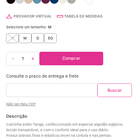
Calcinha Algodão
5
º
Calcinha Cintura Alta
PROVADOR VIRTUAL
TABELA DE MEDIDAS
6
º
Selecione um tamanho:
M
Multifuncional
7
º
P
M
G
EG
Algodão Egípcio
8
º
－
＋
Comprar
Sutiã Sustentação
9
º
Sutiã Bojo Aro
10
º
Não sei meu CEP
Descrição
Calcinha estilo Tanga, confeccionado em especial algodão egípicio, 
tecido transpirável, e com o conforto ideal para o uso diário. 
Possui laterais finas e elásticos leves na cintura e nas pernas 