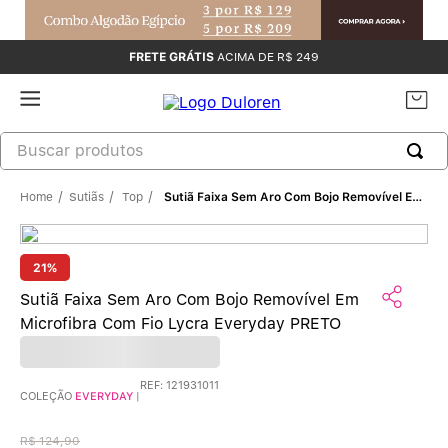
FRETE GRÁTIS
ACIMA DE R$ 249
Sutiãs
Top
Sutiã Faixa Sem Aro Com Bojo Removível Em Microfibra Com Fio Lycra Everyday PRETO
21%
Sutiã Faixa Sem Aro Com Bojo Removível Em
Microfibra Com Fio Lycra Everyday PRETO
REF
:
121931011
COLEÇÃO
EVERYDAY
|
R$
124
,
90