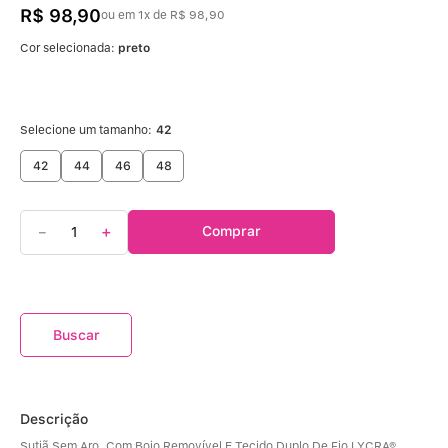
R$
98
,
90
ou em
1
x de
R$
98
,
90
Cor selecionada:
preto
Selecione um tamanho:
42
42
44
46
48
－
＋
Comprar
Descrição
Sutiã Sem Aro, Com Bojo Removível E Tecido Duplo De Fio LYCRA®.