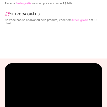
Receba
frete grátis
nas compras acima de R$249
1ª TROCA GRÁTIS
Se você não se apaixonou pelo produto, você tem
troca grátis
em 30
dias!