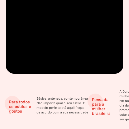
A Dulo
mulhe
Básica, antenada, contemporânea.
Pensada
em to
Para todos
Não importa qual o seu estilo. O
para a
dia da
os estilos e
modelo perfeito stá aqui! Peças
mulher
promo
gostos
de acordo com a sua necessidade
brasileira
estar 
ser qu