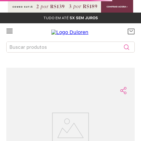
1ª TROCA GRÁTIS
Buscar produtos
TERMOS MAIS BUSCADOS
Sutiãs
1
º
ops, sua busca não foi encontrada
Calcinhas
2
º
não se preocupe! vamos tentar de outro jeito? :)
Sutiã Bojo
3
º
Faça uma nova busca
Conjunto
4
º
lançamentos