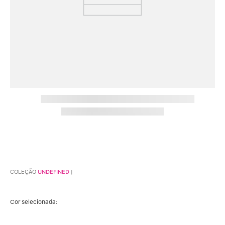
Calcinha Algodão
5
º
calcinhas
Calcinha Cintura Alta
6
º
sutiãs
Multifuncional
coleções
7
º
Algodão Egípcio
8
º
Sutiã Sustentação
9
º
Você também vai amar!
Modal
10
º