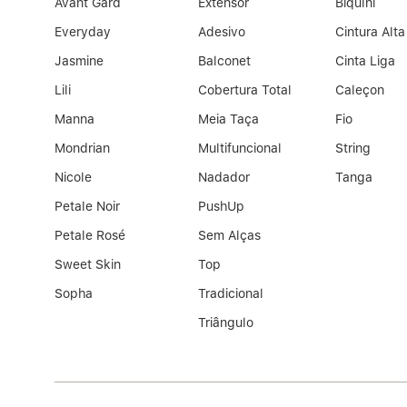
Avant Gard
Extensor
Biquíni
Everyday
Adesivo
Cintura Alta
Jasmine
Balconet
Cinta Liga
Lili
Cobertura Total
Caleçon
Manna
Meia Taça
Fio
Mondrian
Multifuncional
String
Nicole
Nadador
Tanga
Petale Noir
PushUp
Petale Rosé
Sem Alças
Sweet Skin
Top
Sopha
Tradicional
Triângulo