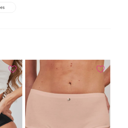
ões
Calcinha Cintura Alta
º
Multifuncional
º
Algodão Egípcio
º
Sutiã Sustentação
º
Sutiã Bojo Aro
º