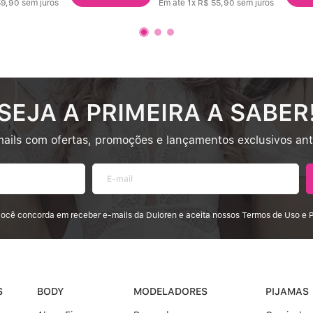
59
,
90
sem juros
Em até
1
x
R$
55
,
90
sem juros
SEJA A PRIMEIRA A SABER
ails com ofertas, promoções e lançamentos exclusivos an
 você concorda em receber e-mails da Duloren e aceita nossos Termos de Uso e P
S
BODY
MODELADORES
PIJAMAS