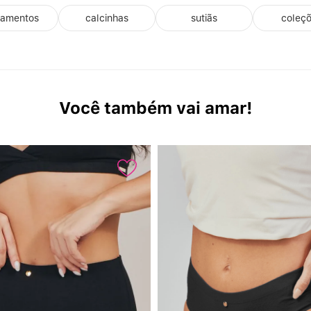
çamentos
calcinhas
sutiãs
coleç
6
7
8
Você também vai amar!
9
10