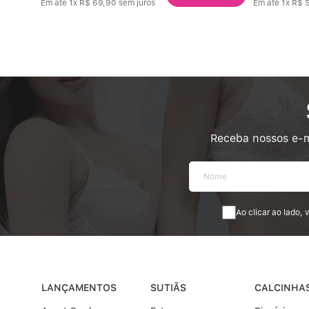
Em até
1
x
R$
69
,
90
sem juros
Em até
1
x
R$
Receba nossos e-m
Ao clicar ao lado,
LANÇAMENTOS
SUTIÃS
CALCINHA