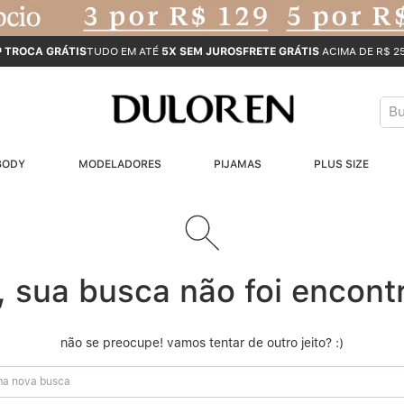
ª TROCA GRÁTIS
TUDO EM ATÉ
5X SEM JUROS
FRETE GRÁTIS
ACIMA DE R$ 2
Bus
T
BODY
MODELADORES
PIJAMAS
PLUS SIZE
B
1
2
, sua busca não foi encont
3
não se preocupe! vamos tentar de outro jeito? :)
4
nova busca
5