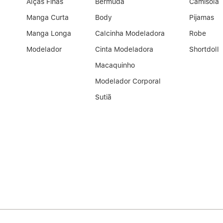
Alças Finas
Bermuda
Camisola
Manga Curta
Body
Pijamas
Manga Longa
Calcinha Modeladora
Robe
Modelador
Cinta Modeladora
Shortdoll
Macaquinho
Modelador Corporal
Sutiã