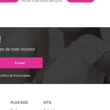
Em até
1
x
R$
59
,
90
sem juros
!
tes de todo mundo!
Enviar
olítica de Privacidade.
PLUS SIZE
KITS