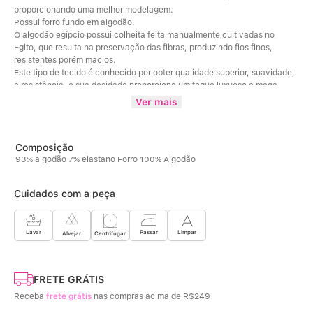
proporcionando uma melhor modelagem. 
Possui forro fundo em algodão.  
O algodão egípcio possui colheita feita manualmente cultivadas no 
Egito, que resulta na preservação das fibras, produzindo fios finos, 
resistentes porém macios. 
Este tipo de tecido é conhecido por obter qualidade superior, suavidade, 
e resistência, e sua desidade proporciona um toque luxuoso e mega 
confortável. 
Ver mais
Além disso, o algodão absorve a umidade da pele ajudando a mante-lá 
seca e tendem a ser duráveis, podendo resistir a multíplas lavagens. 
Composição da cor Mescla: 49% Poliéster / 45% Algodão / 6% Elastano / 
100%Algodão (Forro fundo)
93% algodão 7% elastano Forro 100% Algodão
Cuidados com a peça
Limpar
Lavar
Passar
Centrifugar
Alvejar
FRETE GRÁTIS
Receba
frete grátis
nas compras acima de R$249