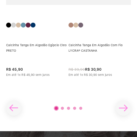
Calcinha Tanga Em Algodão Egípcio Cleo
Calcinha Tanga Em Algodão Com Fio
PRETO
LYCRA® CASTANHA
Cal
ME
ETO
R$
45
,
90
R$
39
,
90
R$
30
,
90
R$
Em até
1
x
R$
45
,
90
sem juros
Em até
1
x
R$
30
,
90
sem juros
Em 