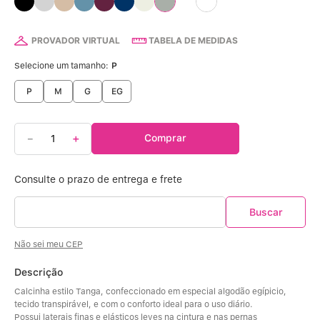
Calcinha Algodão
5
º
Calcinha Cintura Alta
6
º
PROVADOR VIRTUAL
TABELA DE MEDIDAS
Selecione um tamanho:
P
Multifuncional
7
º
P
M
G
EG
Algodão Egípcio
8
º
－
＋
Comprar
Sutiã Sustentação
9
º
Sutiã Bojo Aro
10
º
Não sei meu CEP
Descrição
Calcinha estilo Tanga, confeccionado em especial algodão egípicio, 
tecido transpirável, e com o conforto ideal para o uso diário. 
Possui laterais finas e elásticos leves na cintura e nas pernas 