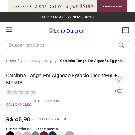
TUDO EM ATÉ
5X SEM JUROS
Buscar produtos
Calcinhas
Tanga
Calcinha Tanga Em Algodão Egípcio Cleo VERDE MENTA
TERMOS MAIS BUSCADOS
Calcinha Tanga Em Algodão Egípcio Cleo VERDE
Sutiãs
1
º
MENTA
Calcinhas
2
º
REF
:
327610139
COLEÇÃO
CLEO
|
Sutiã Bojo
3
º
R$
45
,
90
ou em
1
x de
R$
45
,
90
Conjunto
4
º
Cor selecionada:
verde menta