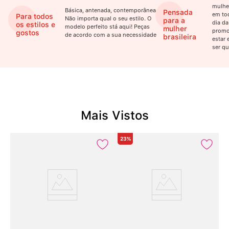
mulhe
Básica, antenada, contemporânea.
Pensada
em to
Para todos
Não importa qual o seu estilo. O
para a
dia da
os estilos e
modelo perfeito stá aqui! Peças
mulher
promo
gostos
de acordo com a sua necessidade
brasileira
estar 
ser qu
Mais Vistos
23%