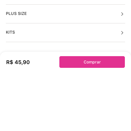
PLUS SIZE
KITS
Sobre a duloren
R$
45
,
90
Comprar
Acessos Cliente
Informações Úteis
Fale Conosco