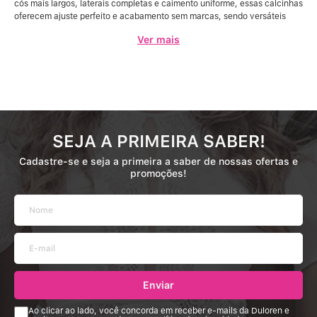
cós mais largos, laterais completas e caimento uniforme, essas calcinhas
oferecem ajuste perfeito e acabamento sem marcas, sendo versáteis
para qualquer tipo de roupa.
Ver mais
Disponíveis em várias cores e estilos, as calcinhas caleçon Duloren
proporcionam bem-estar, praticidade e confiança, unindo funcionalidade
e design moderno em cada detalhe.
SEJA A PRIMEIRA SABER!
Cadastre-se e seja a primeira a saber de nossas ofertas e
promoções!
Enviar
Ao clicar ao lado, você concorda em receber e-mails da Duloren e