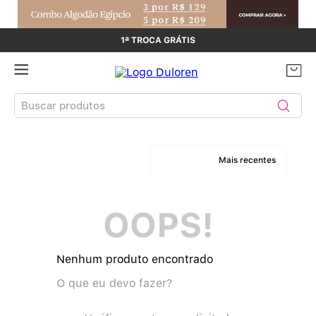
1ª TROCA GRÁTIS
Buscar produtos
TERMOS MAIS BUSCADOS
Mais recentes
Sutiãs
1
º
OOPS!
Calcinhas
2
º
Sutiã Bojo
3
º
Nenhum produto encontrado
Conjunto
O que eu devo fazer?
4
º