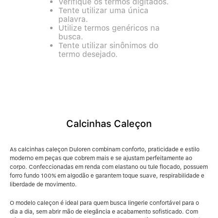
Calcinha Algodão
Verifique os termos digitados.
5
º
Tente utilizar uma única
palavra.
Calcinha Cintura Alta
6
º
Utilize termos genéricos na
busca.
Tente utilizar sinônimos do
Modal
7
º
termo desejado.
Multifuncional
8
º
Algodão Egípcio
9
º
Calcinhas Caleçon
Sutiã Sustentação
10
º
As calcinhas caleçon Duloren combinam conforto, praticidade e estilo
moderno em peças que cobrem mais e se ajustam perfeitamente ao
corpo. Confeccionadas em renda com elastano ou tule flocado, possuem
forro fundo 100% em algodão e garantem toque suave, respirabilidade e
liberdade de movimento.
O modelo caleçon é ideal para quem busca lingerie confortável para o
dia a dia, sem abrir mão de elegância e acabamento sofisticado. Com