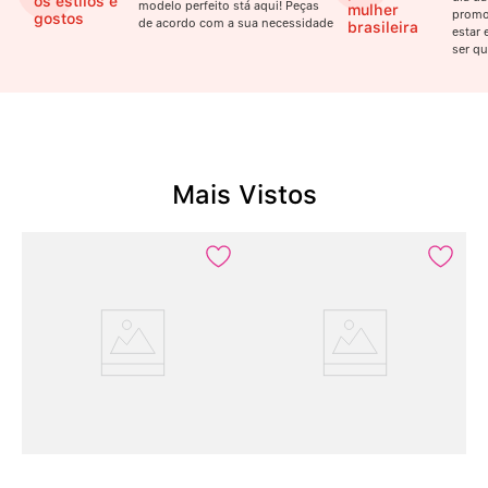
os estilos e
modelo perfeito stá aqui! Peças
mulher
promo
gostos
de acordo com a sua necessidade
brasileira
estar 
ser qu
Mais Vistos
2