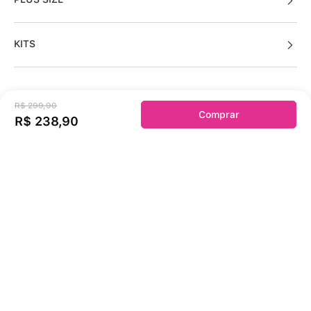
KITS
R$
299
,
90
Sobre a duloren
Comprar
R$
238
,
90
Acessos Cliente
Informações Úteis
Fale Conosco
Links Úteis