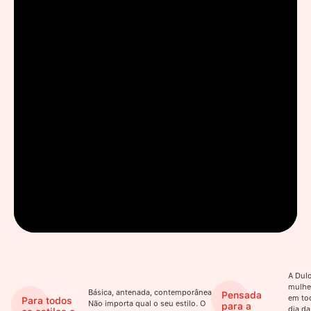
A Dulo
mulhe
Básica, antenada, contemporânea.
Pensada
em to
Para todos
Não importa qual o seu estilo. O
para a
dia da