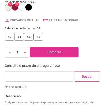
Calcinha Algodão
5
º
Cor selecionada:
perle
%
%
Calcinha Cintura Alta
6
º
PROVADOR VIRTUAL
TABELA DE MEDIDAS
Multifuncional
7
º
Selecione um tamanho:
42
Algodão Egípcio
8
º
42
44
46
48
Sutiã Sustentação
9
º
－
＋
Comprar
Extensor
10
º
Não sei meu CEP
Descrição
Body rendado com bojo em espuma que proporciona valorização de 