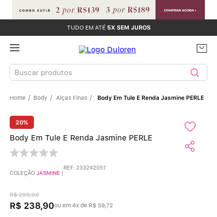
TUDO EM ATÉ
5X SEM JUROS
Buscar produtos
Body
Alças Finas
Body Em Tule E Renda Jasmine PERLE
TERMOS MAIS BUSCADOS
Sutiãs
1
º
20%
Body Em Tule E Renda Jasmine PERLE
Calcinhas
2
º
REF
:
233242051
Sutiã Bojo
3
º
COLEÇÃO
JASMINE
|
Conjunto
4
º
R$
299
,
90
R$
238
,
90
ou em
4
x de
R$
59
,
72