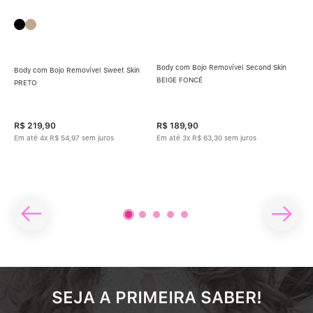
Body com Bojo Removível Second Skin
Body com Bojo Removível Sweet Skin
BEIGE FONCÉ
PRETO
Bod
enda
R$
219
,
90
R$
189
,
90
R$
Em até
4
x
R$
54
,
97
sem juros
Em até
3
x
R$
63
,
30
sem juros
Em 
SEJA A PRIMEIRA SABER!