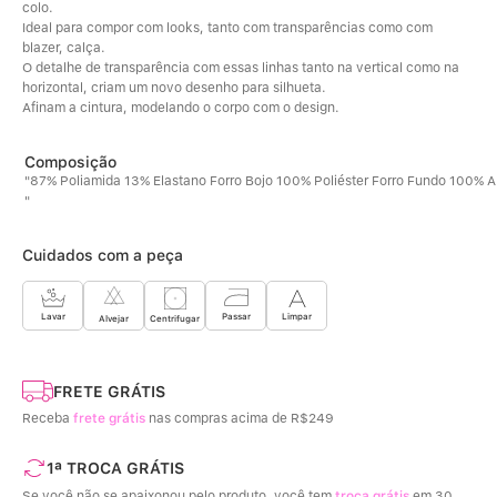
colo. 
Ideal para compor com looks, tanto com transparências como com 
blazer, calça.
O detalhe de transparência com essas linhas tanto na vertical como na 
horizontal, criam um novo desenho para silhueta. 
Afinam a cintura, modelando o corpo com o design.
"87% Poliamida 13% Elastano Forro Bojo 100% Poliéster Forro Fundo 100% 
"
Cuidados com a peça
Limpar
Lavar
Passar
Centrifugar
Alvejar
FRETE GRÁTIS
Receba
frete grátis
nas compras acima de R$249
1ª TROCA GRÁTIS
Se você não se apaixonou pelo produto, você tem
troca grátis
em 30