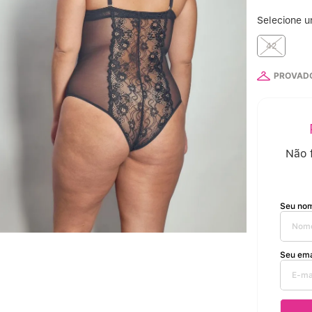
Selecione 
6
42
7
PROVADO
8
9
10