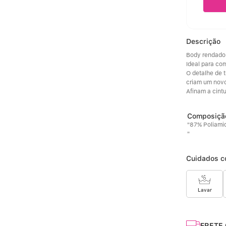
Descrição
Body rendado 
Ideal para co
O detalhe de t
criam um novo
Afinam a cint
"87% Poliami
"
Cuidados c
Lavar
FRETE 