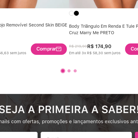
jo Removível Second Skin BEIGE
Body Triângulo Em Renda E Tule Po
Cruz Marry Me PRETO
R$
174
,
90
R$
219
,
90
Comprar
Co
56
,
63
sem juros
Em até
3
x
R$
58
,
30
sem juros
SEJA A PRIMEIRA A SABER
ails com ofertas, promoções e lançamentos exclusivos an