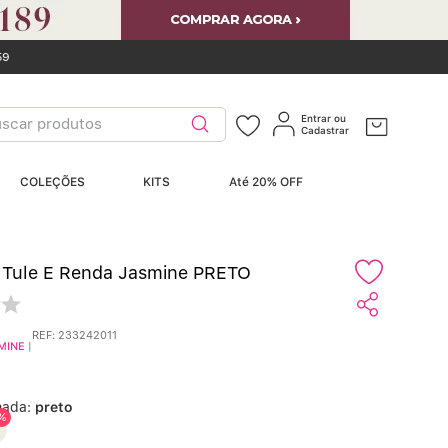
59
car produtos
Entrar ou
Cadastrar
ERMOS MAIS
COLEÇÕES
KITS
Até 20% OFF
USCADOS
Sutiãs
º
Tule E Renda Jasmine PRETO
Calcinhas
º
Sutiã Bojo
REF
:
233242011
º
MINE
|
Conjunto
º
nada:
preto
%
Calcinha Algodão
º