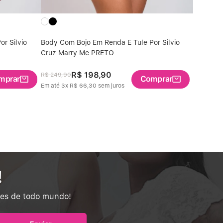
r Silvio
Body Com Bojo Em Renda E Tule Por Silvio
Body com
Cruz Marry Me PRETO
FONCÉ
R$
198
,
90
R$
219
,
R$
249
,
90
mprar
Comprar
Em até
3
x
R$
66
,
30
sem juros
Em até
4
x
!
tes de todo mundo!