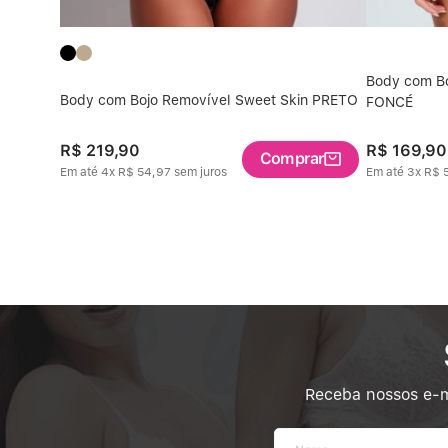
Body com Bo
enda
Body com Bojo Removível Sweet Skin PRETO
FONCÉ
R$
219
,
90
R$
169
,
90
Comprar
Em até
4
x
R$
54
,
97
sem juros
Em até
3
x
R$
Receba nossos e-m