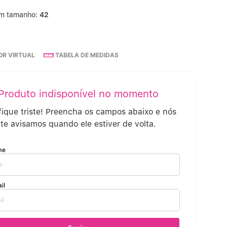
um tamanho:
42
Calcinha Cintura Alta
º
Multifuncional
º
R VIRTUAL
TABELA DE MEDIDAS
Algodão Egípcio
º
Sutiã Sustentação
º
Modal
º