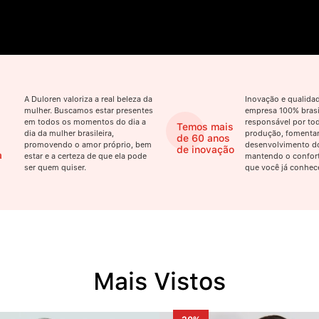
A Duloren valoriza a real beleza da
Inovação e qualid
mulher. Buscamos estar presentes
empresa 100% brasil
em todos os momentos do dia a
responsável por tod
Temos mais
dia da mulher brasileira,
produção, fomenta
de 60 anos
promovendo o amor próprio, bem
desenvolvimento do
de inovação
a
estar e a certeza de que ela pode
mantendo o confort
ser quem quiser.
que você já conhec
Mais Vistos