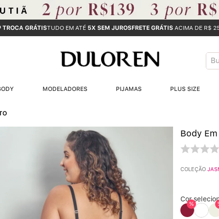
ª TROCA GRÁTIS
TUDO EM ATÉ
5X SEM JUROS
FRETE GRÁTIS
ACIMA DE R$ 2
Bus
T
BODY
MODELADORES
PIJAMAS
PLUS SIZE
B
ETO
1
Body Em 
2
3
COLEÇÃO
JAS
4
Cor selecio
%
5