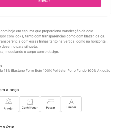
Enviar
com bojo em espuma que proporciona valorização de colo. 
mpor com looks, tanto com transparências como com blazer, calça.
ransparência com essas linhas tanto na vertical como na horizontal, 
 desenho para silhueta. 
ura, modelando o corpo com o design.
da 13% Elastano Forro Bojo 100% Poliéster Forro Fundo 100% Algodão
om a peça
Limpar
Passar
Centrifugar
Alvejar
GRÁTIS