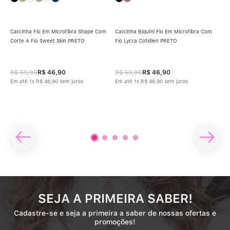
Calcinha Fio Em Microfibra Shape Com
Calcinha Biquíni Fio Em Microfibra Com
Corte A Fio Sweet Skin PRETO
Fio Lycra Cotidien PRETO
Cal
POU
argo
R$
59
,
90
R$
46
,
90
R$
59
,
90
R$
46
,
90
R$
Em até
1
x
R$
46
,
90
sem juros
Em até
1
x
R$
46
,
90
sem juros
Em 
SEJA A PRIMEIRA SABER!
Cadastre-se e seja a primeira a saber de nossas ofertas e
promoções!