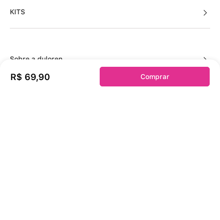
KITS
Sobre a duloren
R$
69
,
90
Comprar
Acessos Cliente
Informações Úteis
Fale Conosco
Links Úteis