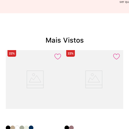
ser qu
Mais Vistos
22%
22%
2