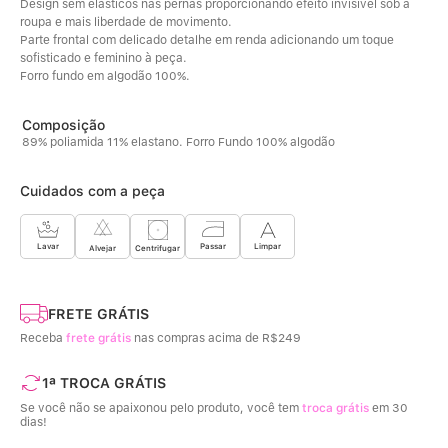
Design sem elásticos nas pernas proporcionando efeito invisível sob a 
roupa e mais liberdade de movimento. 
Parte frontal com delicado detalhe em renda adicionando um toque 
sofisticado e feminino à peça. 
Forro fundo em algodão 100%.
89% poliamida 11% elastano. Forro Fundo 100% algodão
Cuidados com a peça
Limpar
Lavar
Passar
Centrifugar
Alvejar
FRETE GRÁTIS
Receba
frete grátis
nas compras acima de R$249
1ª TROCA GRÁTIS
Se você não se apaixonou pelo produto, você tem
troca grátis
em 30
dias!