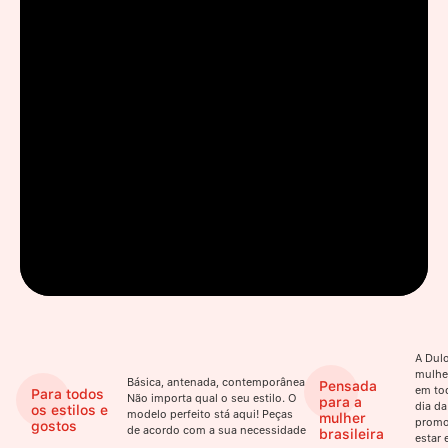
A Dulo
mulhe
Básica, antenada, contemporânea.
Pensada
em to
Para todos
Não importa qual o seu estilo. O
para a
dia da
os estilos e
modelo perfeito stá aqui! Peças
mulher
promo
gostos
de acordo com a sua necessidade
brasileira
estar 