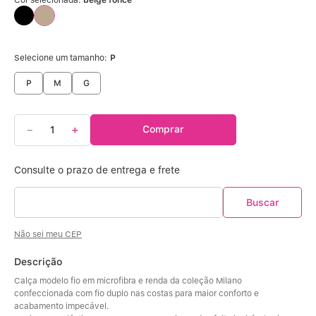
Calcinha Algodão
5
º
Calcinha Cintura Alta
6
º
Selecione um tamanho:
P
Multifuncional
7
º
P
M
G
Algodão Egípcio
8
º
－
＋
Comprar
Sutiã Sustentação
9
º
Extensor
10
º
Não sei meu CEP
Descrição
Calça modelo fio em microfibra e renda da coleção Milano 
confeccionada com fio duplo nas costas para maior conforto e 
acabamento impecável. 