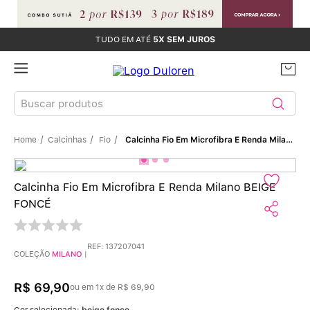
TUDO EM ATÉ
5X SEM JUROS
Buscar produtos
Calcinhas
Fio
Calcinha Fio Em Microfibra E Renda Milano BEIGE FONCÉ
TERMOS MAIS BUSCADOS
Sutiãs
1
º
Calcinha Fio Em Microfibra E Renda Milano BEIGE
FONCÉ
Calcinhas
2
º
Sutiã Bojo
3
º
REF
:
137207041
COLEÇÃO
MILANO
|
Conjunto
4
º
R$
69
,
90
ou em
1
x de
R$
69
,
90
Cor selecionada:
beige fonce