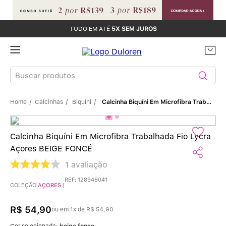
TUDO EM ATÉ
5X SEM JUROS
Buscar produtos
Calcinhas
Biquíni
Calcinha Biquíni Em Microfibra Trabalhada Fio Lycra Açores BEIGE FONCÉ
TERMOS MAIS BUSCADOS
Sutiãs
1
º
Calcinha Biquíni Em Microfibra Trabalhada Fio Lycra
Açores BEIGE FONCÉ
Calcinhas
2
º
1
avaliação
Sutiã Bojo
3
º
REF
:
128946041
COLEÇÃO
AÇORES
|
Conjunto
4
º
R$
54
,
90
ou em
1
x de
R$
54
,
90
Cor selecionada:
beige fonce