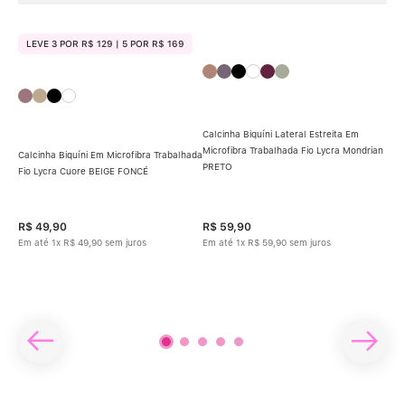
LEVE 3 POR R$ 129 | 5 POR R$ 169
Calcinha Biquíni Lateral Estreita Em
Microfibra Trabalhada Fio Lycra Mondrian
Calcinha Biquíni Em Microfibra Trabalhada
PRETO
Fio Lycra Cuore BEIGE FONCÉ
Calc
R$
49
,
90
R$
59
,
90
R$
Em até
1
x
R$
49
,
90
sem juros
Em até
1
x
R$
59
,
90
sem juros
Em 