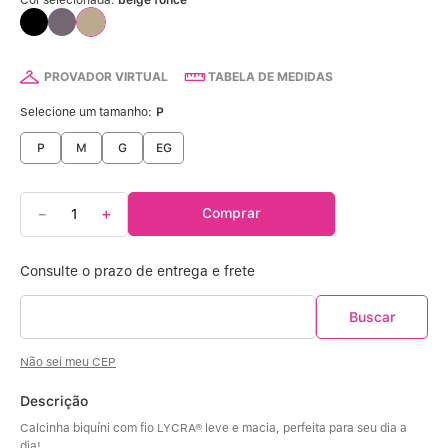
Calcinha Algodão
5
º
Calcinha Cintura Alta
6
º
PROVADOR VIRTUAL
TABELA DE MEDIDAS
Multifuncional
7
º
Selecione um tamanho:
P
P
M
G
EG
Algodão Egípcio
8
º
Sutiã Sustentação
9
º
－
＋
Comprar
Modal
10
º
Não sei meu CEP
Descrição
Calcinha biquíni com fio LYCRA® leve e macia, perfeita para seu dia a 
dia!