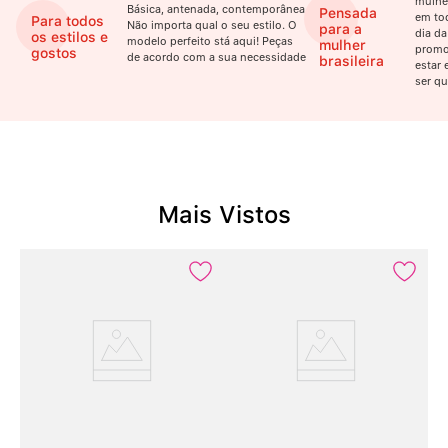
mulhe
Básica, antenada, contemporânea.
Pensada
em to
Para todos
Não importa qual o seu estilo. O
para a
dia da
os estilos e
modelo perfeito stá aqui! Peças
mulher
promo
gostos
de acordo com a sua necessidade
brasileira
estar 
ser qu
Mais Vistos