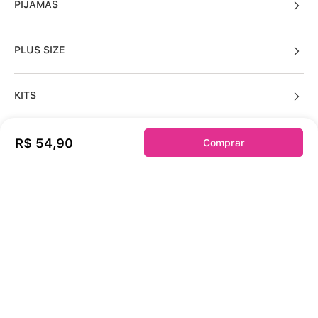
PIJAMAS
PLUS SIZE
KITS
R$
54
,
90
Comprar
Sobre a duloren
Acessos Cliente
Informações Úteis
Fale Conosco