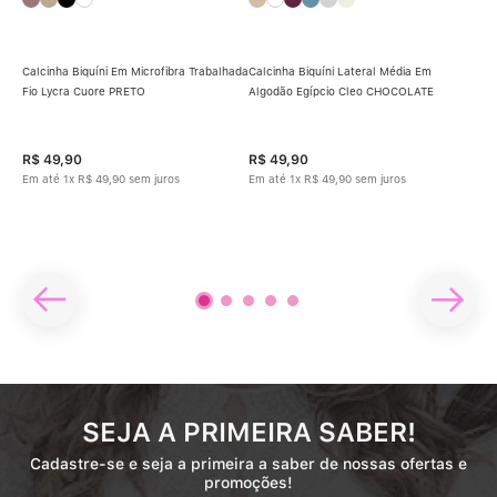
LE
Calcinha Biquíni Em Microfibra Trabalhada
Calcinha Biquíni Lateral Média Em
Fio Lycra Cuore PRETO
Algodão Egípcio Cleo CHOCOLATE
Cal
LYC
R$
49
,
90
R$
49
,
90
R$
Em até
1
x
R$
49
,
90
sem juros
Em até
1
x
R$
49
,
90
sem juros
Em 
SEJA A PRIMEIRA SABER!
Cadastre-se e seja a primeira a saber de nossas ofertas e
promoções!