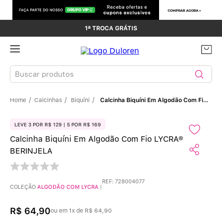
1ª TROCA GRÁTIS
Buscar produtos
Calcinhas
Biquíni
Calcinha Biquíni Em Algodão Com Fio LYCRA® BERINJELA
TERMOS MAIS BUSCADOS
Sutiãs
1
º
LEVE 3 POR R$ 129 | 5 POR R$ 169
Calcinha Biquíni Em Algodão Com Fio LYCRA®
Calcinhas
2
º
BERINJELA
Sutiã Bojo
3
º
REF
:
728004077
COLEÇÃO
ALGODÃO COM LYCRA
|
Conjunto
4
º
R$
64
,
90
ou em
1
x de
R$
64
,
90