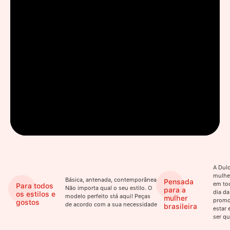
A Dulo
mulhe
Básica, antenada, contemporânea.
Pensada
em to
Para todos
Não importa qual o seu estilo. O
para a
dia da
os estilos e
modelo perfeito stá aqui! Peças
mulher
promo
gostos
de acordo com a sua necessidade
brasileira
estar 
ser qu