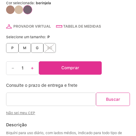
Calcinha Algodão
5
º
Cor selecionada:
berinjela
Calcinha Cintura Alta
6
º
PROVADOR VIRTUAL
TABELA DE MEDIDAS
Modal
7
º
Selecione um tamanho:
P
Multifuncional
8
º
P
M
G
EG
Algodão Egípcio
9
º
－
＋
Comprar
Sutiã Sustentação
10
º
Não sei meu CEP
Descrição
Biquíni para uso diário, com lados médios, indicado para todo tipo de 