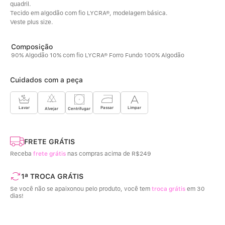
quadril. 
Tecido em algodão com fio LYCRA®, modelagem básica. 
Veste plus size.
90% Algodão 10% com fio LYCRA® Forro Fundo 100% Algodão
Cuidados com a peça
Limpar
Lavar
Passar
Centrifugar
Alvejar
FRETE GRÁTIS
Receba
frete grátis
nas compras acima de R$249
1ª TROCA GRÁTIS
Se você não se apaixonou pelo produto, você tem
troca grátis
em 30
dias!