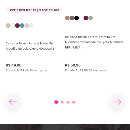
LEVE 3 POR R$ 129 | 5 POR R$ 169
Calcinha Biquíni Lateral Estreita Em
Microfibra Trabalhada Fio Lycra Mondrian
Calcinha Biquíni Lateral Média Em
BERINJELA
Cal
Algodão Egípcio Cleo CHOCOLATE
Lat
R$
49
,
90
R$
59
,
90
R$
Em até
1
x
R$
49
,
90
sem juros
Em até
1
x
R$
59
,
90
sem juros
Em 