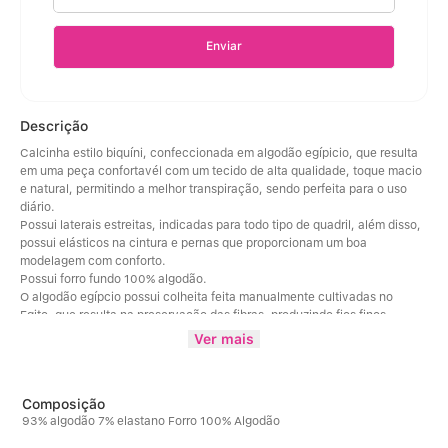
Enviar
Descrição
Calcinha estilo biquíni, confeccionada em algodão egípicio, que resulta 
em uma peça confortavél com um tecido de alta qualidade, toque macio 
e natural, permitindo a melhor transpiração, sendo perfeita para o uso 
diário. 
Possui laterais estreitas, indicadas para todo tipo de quadril, além disso, 
possui elásticos na cintura e pernas que proporcionam um boa 
modelagem com conforto. 
Possui forro fundo 100% algodão. 
O algodão egípcio possui colheita feita manualmente cultivadas no 
Egito, que resulta na preservação das fibras, produzindo fios finos, 
resistentes porém macios. 
Ver mais
Este tecido é conhecido por obter qualidade superior, suavidade, 
resistência, e sua desidade proporciona um toque luxuoso e mega 
confortável. 
Além disso, o algodão absorve a umidade da pele ajudando a mante-lá 
93% algodão 7% elastano Forro 100% Algodão
seca e tendem a ser duráveis, podendo resistir a multíplas lavagens. 
Composição da cor Mescla: 49% Poliéster / 45% Algodão / 6% Elastano / 