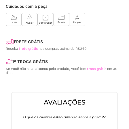
100% Algodão (Forro fundo)
Cuidados com a peça
Limpar
Lavar
Passar
Centrifugar
Alvejar
FRETE GRÁTIS
Receba
frete grátis
nas compras acima de R$249
1ª TROCA GRÁTIS
Se você não se apaixonou pelo produto, você tem
troca grátis
em 30
dias!
AVALIAÇÕES
O que os clientes estão dizendo sobre o produto