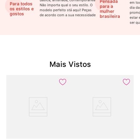
Básica, antenada, contemporânea.
Pensada
em to
Para todos
Não importa qual o seu estilo. O
para a
dia da
os estilos e
modelo perfeito stá aqui! Peças
mulher
promo
gostos
de acordo com a sua necessidade
brasileira
estar 
ser qu
Mais Vistos