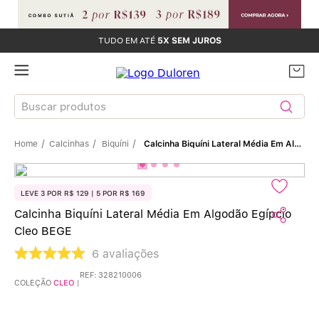
TUDO EM ATÉ
5X SEM JUROS
Buscar produtos
Calcinhas
Biquíni
Calcinha Biquíni Lateral Média Em Algodão Egípcio Cleo BEGE
TERMOS MAIS BUSCADOS
Sutiãs
1
º
LEVE 3 POR R$ 129 | 5 POR R$ 169
Calcinha Biquíni Lateral Média Em Algodão Egípcio
Calcinhas
2
º
Cleo BEGE
Sutiã Bojo
3
º
6
avaliações
REF
:
328210006
COLEÇÃO
CLEO
|
Conjunto
4
º