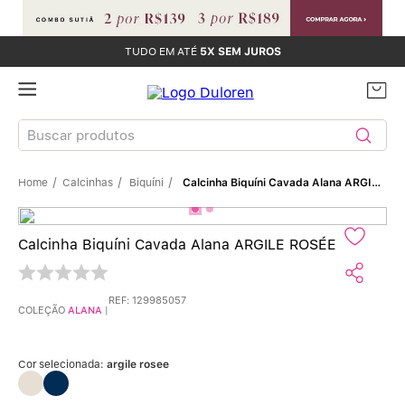
TUDO EM ATÉ
5X SEM JUROS
Buscar produtos
Calcinhas
Biquíni
Calcinha Biquíni Cavada Alana ARGILE ROSÉE
TERMOS MAIS BUSCADOS
Sutiãs
1
º
Calcinha Biquíni Cavada Alana ARGILE ROSÉE
Calcinhas
2
º
REF
:
129985057
COLEÇÃO
ALANA
|
Sutiã Bojo
3
º
Conjunto
4
º
Cor selecionada:
argile rosee