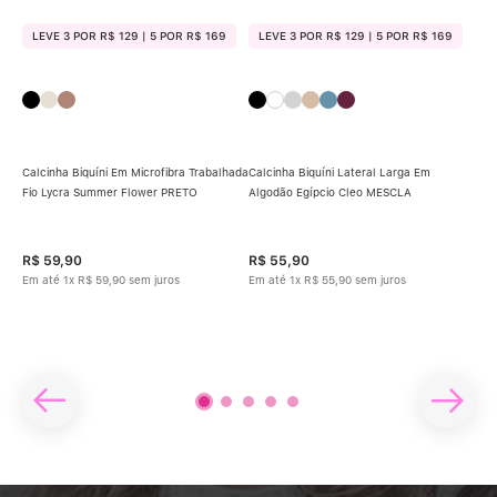
LEVE 3 POR R$ 129 | 5 POR R$ 169
LEVE 3 POR R$ 129 | 5 POR R$ 169
Calcinha Biquíni Em Microfibra Trabalhada
Calcinha Biquíni Lateral Larga Em
Fio Lycra Summer Flower PRETO
Algodão Egípcio Cleo MESCLA
Cal
R$
59
,
90
R$
55
,
90
R$
Em até
1
x
R$
59
,
90
sem juros
Em até
1
x
R$
55
,
90
sem juros
Em 