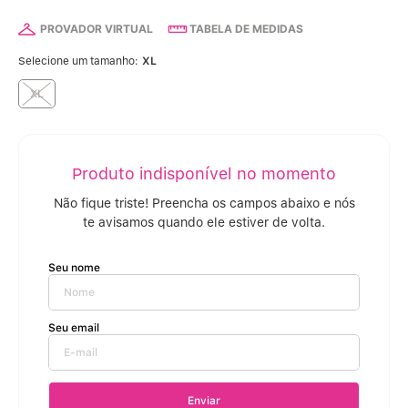
Calcinha Algodão
5
º
PROVADOR VIRTUAL
TABELA DE MEDIDAS
Calcinha Cintura Alta
6
º
Selecione um tamanho:
XL
Multifuncional
XL
7
º
Algodão Egípcio
8
º
Sutiã Sustentação
9
º
Modal
10
º
Enviar