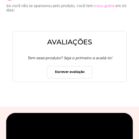
Se você não se apaixonou pelo produto, você tem
troca grátis
em 30
dias!
AVALIAÇÕES
Tem esse produto? Seja o primeiro a avaliá-lo!
Escrever avaliação