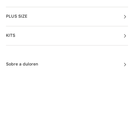
PLUS SIZE
KITS
Sobre a duloren
Acessos Cliente
Informações Úteis
Fale Conosco