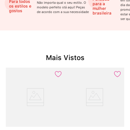
em to
Para todos
Não importa qual o seu estilo. O
para a
dia da
os estilos e
modelo perfeito stá aqui! Peças
mulher
promo
gostos
de acordo com a sua necessidade
brasileira
estar 
ser qu
Mais Vistos