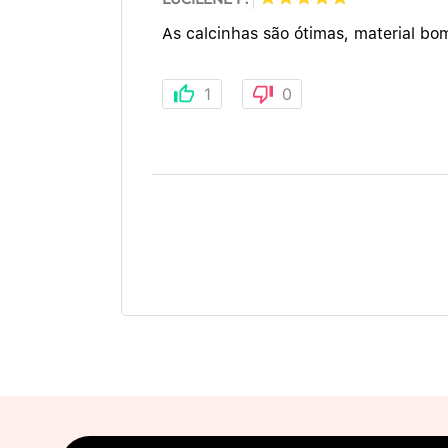
As calcinhas são ótimas, material bo
1
0