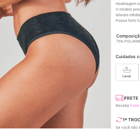
modelagem com
O modelo possu
laterais média
Possui forro 
75% POLIAM
Cuidados c
Lavar
FRETE
Receba
frete
1ª TRO
Se você não s