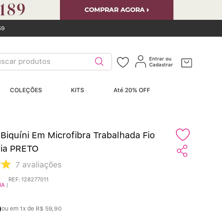
59
car produtos
Entrar ou
Cadastrar
ERMOS MAIS
COLEÇÕES
KITS
Até 20% OFF
USCADOS
Sutiãs
º
Biquíni Em Microfibra Trabalhada Fio
Calcinhas
º
lia PRETO
7
avaliações
Sutiã Bojo
º
REF
:
128277011
IA
|
Conjunto
º
0
ou em
1
x de
R$
59
,
90
Calcinha Algodão
º