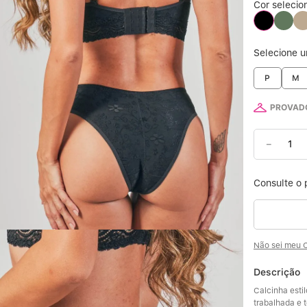
Cor selecio
6
Selecione 
7
P
M
8
PROVADO
9
－
10
Não sei meu 
Descrição
Calcinha esti
trabalhada e 