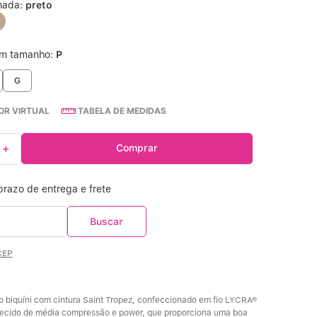
nada:
preto
Calcinha Cintura Alta
º
um tamanho:
P
Multifuncional
º
G
Algodão Egípcio
º
R VIRTUAL
TABELA DE MEDIDAS
Sutiã Sustentação
º
＋
Comprar
Modal
º
CEP
lo biquíni com cintura Saint Tropez, confeccionado em fio LYCRA® 
tecido de média compressão e power, que proporciona uma boa 