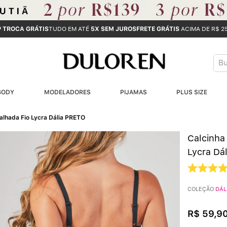
ª TROCA GRÁTIS
TUDO EM ATÉ
5X SEM JUROS
FRETE GRÁTIS
ACIMA DE R$ 2
Bus
T
BODY
MODELADORES
PIJAMAS
PLUS SIZE
B
balhada Fio Lycra Dália PRETO
1
Calcinha 
2
Lycra Dá
3
COLEÇÃO
DÁL
4
R$
59
,
9
5