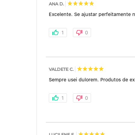
ANA D.
Excelente. Se ajustar perfeitamente 
1
0
VALDETE C.
Sempre usei dulorem. Produtos de ex
1
0
LUCILENE F.