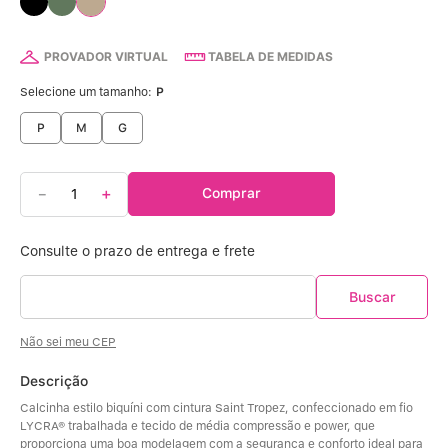
Calcinha Algodão
5
º
Calcinha Cintura Alta
6
º
PROVADOR VIRTUAL
TABELA DE MEDIDAS
Selecione um tamanho:
P
Modal
7
º
P
M
G
Multifuncional
8
º
－
＋
Comprar
Algodão Egípcio
9
º
Sutiã Sustentação
10
º
Não sei meu CEP
Descrição
Calcinha estilo biquíni com cintura Saint Tropez, confeccionado em fio 
LYCRA® trabalhada e tecido de média compressão e power, que 
proporciona uma boa modelagem com a segurança e conforto ideal para 