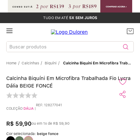
TUDO EM ATÉ
5X SEM JUROS
Buscar produtos
Calcinhas
Biquíni
Calcinha Biquíni Em Microfibra Trabalhada Fio Lycra Dália BEIGE FONCÉ
TERMOS MAIS BUSCADOS
Calcinha Biquíni Em Microfibra Trabalhada Fio Lycra
Sutiãs
1
º
Dália BEIGE FONCÉ
Calcinhas
2
º
REF
:
128277041
COLEÇÃO
DÁLIA
|
Sutiã Bojo
3
º
R$
59
,
90
ou em
1
x de
R$
59
,
90
Conjunto
4
º
Cor selecionada:
beige fonce