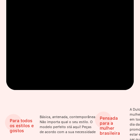
A Dulo
mulhe
Básica, antenada, contemporânea.
Pensada
em to
Para todos
Não importa qual o seu estilo. O
para a
dia da
os estilos e
modelo perfeito stá aqui! Peças
mulher
promo
gostos
de acordo com a sua necessidade
brasileira
estar 
ser qu