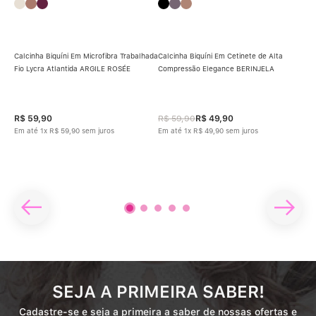
Calcinha Biquíni Em Microfibra Trabalhada
Calcinha Biquíni Em Cetinete de Alta
Fio Lycra Atlantida ARGILE ROSÉE
Compressão Elegance BERINJELA
Calc
Fio
R$
59
,
90
R$
59
,
90
R$
49
,
90
R$
Em até
1
x
R$
59
,
90
sem juros
Em até
1
x
R$
49
,
90
sem juros
Em 
SEJA A PRIMEIRA SABER!
Cadastre-se e seja a primeira a saber de nossas ofertas e