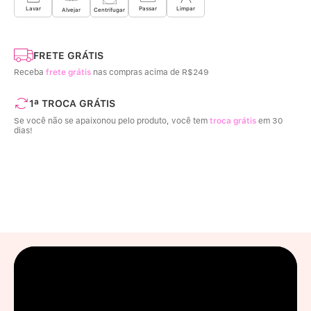
Limpar
Lavar
Passar
Centrifugar
Alvejar
FRETE GRÁTIS
Receba
frete grátis
nas compras acima de R$249
1ª TROCA GRÁTIS
Se você não se apaixonou pelo produto, você tem
troca grátis
em 30
dias!