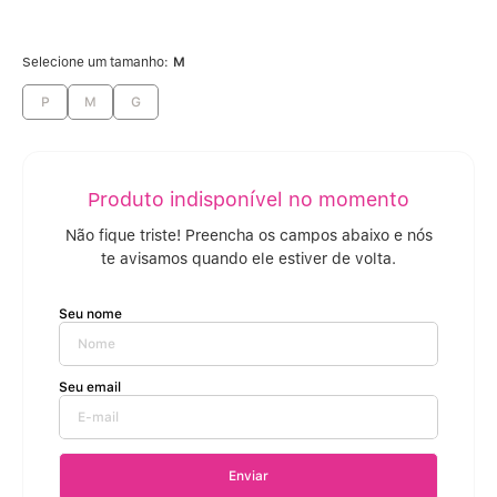
Selecione um tamanho:
M
P
M
G
Enviar