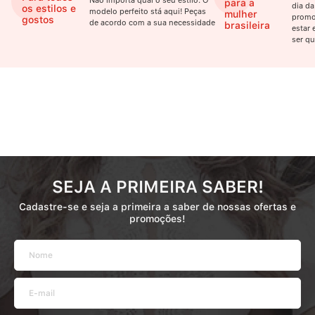
Não importa qual o seu estilo. O
para a
dia da
os estilos e
modelo perfeito stá aqui! Peças
mulher
promo
gostos
de acordo com a sua necessidade
brasileira
estar 
ser qu
SEJA A PRIMEIRA SABER!
Cadastre-se e seja a primeira a saber de nossas ofertas e
promoções!