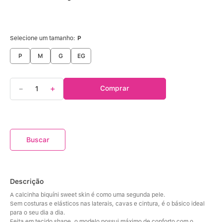
Selecione um tamanho:
P
P
M
G
EG
－
＋
Comprar
Descrição
A calcinha biquíni sweet skin é como uma segunda pele. 
Sem costuras e elásticos nas laterais, cavas e cintura, é o básico ideal 
para o seu dia a dia. 
Feita em tecido shape, o modelo possui máximo de conforto com o 