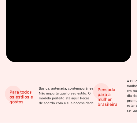
A Dulo
mulhe
Básica, antenada, contemporânea.
Pensada
em to
Para todos
Não importa qual o seu estilo. O
para a
dia da
os estilos e
modelo perfeito stá aqui! Peças
mulher
promo
gostos
de acordo com a sua necessidade
brasileira
estar 
ser qu