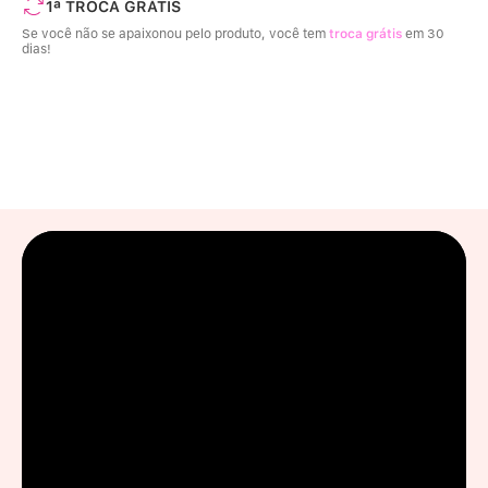
1ª TROCA GRÁTIS
Se você não se apaixonou pelo produto, você tem
troca grátis
em 30
dias!