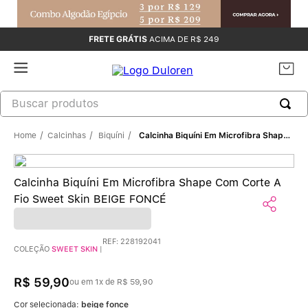
FRETE GRÁTIS
ACIMA DE R$ 249
Calcinhas
Biquíni
Calcinha Biquíni Em Microfibra Shape Com Corte A Fio Sweet Skin BEIGE FONCÉ
Calcinha Biquíni Em Microfibra Shape Com Corte A
Fio Sweet Skin BEIGE FONCÉ
REF
:
228192041
COLEÇÃO
SWEET SKIN
|
R$
59
,
90
ou em
1
x de
R$
59
,
90
Cor selecionada:
beige fonce