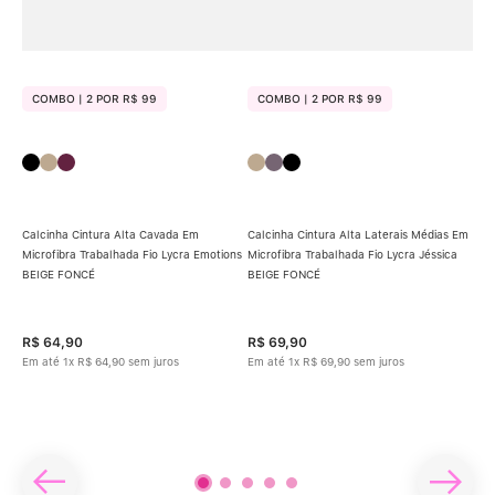
COMBO | 2 POR R$ 99
COMBO | 2 POR R$ 99
C
Calcinha Cintura Alta Cavada Em
Calcinha Cintura Alta Laterais Médias Em
Microfibra Trabalhada Fio Lycra Emotions
Microfibra Trabalhada Fio Lycra Jéssica
BEIGE FONCÉ
BEIGE FONCÉ
Calc
s Em
Tra
R$
64
,
90
R$
69
,
90
R$
Em até
1
x
R$
64
,
90
sem juros
Em até
1
x
R$
69
,
90
sem juros
Em 