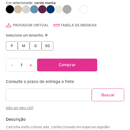
Calcinha Algodão
5
º
Cor selecionada:
verde menta
Calcinha Cintura Alta
6
º
PROVADOR VIRTUAL
TABELA DE MEDIDAS
Modal
7
º
Selecione um tamanho:
P
Multifuncional
8
º
P
M
G
EG
Algodão Egípcio
9
º
－
＋
Comprar
Sutiã Sustentação
10
º
Não sei meu CEP
Descrição
Calcinha estilo cintura alta, confeccionado em especial algodão 