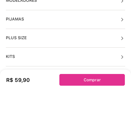
MODELADORES
PIJAMAS
PLUS SIZE
KITS
R$
59
,
90
Comprar
Sobre a duloren
Acessos Cliente
Informações Úteis