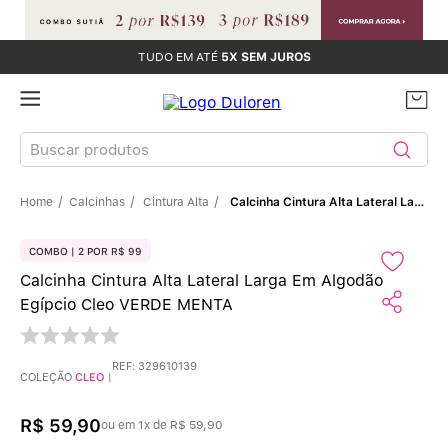
TUDO EM ATÉ
5X SEM JUROS
Buscar produtos
Calcinhas
Cintura Alta
Calcinha Cintura Alta Lateral Larga Em Algodão Egípcio Cleo VERDE MENTA
TERMOS MAIS BUSCADOS
Sutiãs
1
º
COMBO | 2 POR R$ 99
Calcinha Cintura Alta Lateral Larga Em Algodão
Calcinhas
2
º
Egípcio Cleo VERDE MENTA
Sutiã Bojo
3
º
REF
:
329610139
COLEÇÃO
CLEO
|
Conjunto
4
º
R$
59
,
90
ou em
1
x de
R$
59
,
90