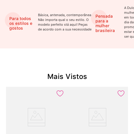
A Dulo
mulhe
Básica, antenada, contemporânea.
Pensada
em to
Para todos
Não importa qual o seu estilo. O
para a
dia da
os estilos e
modelo perfeito stá aqui! Peças
mulher
promo
gostos
de acordo com a sua necessidade
brasileira
estar 
ser qu
Mais Vistos