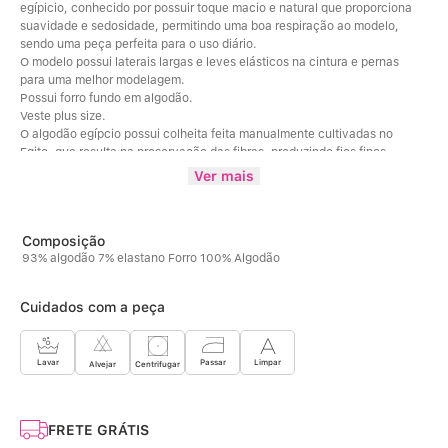
egípicio, conhecido por possuir toque macio e natural que proporciona 
suavidade e sedosidade, permitindo uma boa respiração ao modelo, 
sendo uma peça perfeita para o uso diário.
O modelo possui laterais largas e leves elásticos na cintura e pernas 
para uma melhor modelagem. 
Possui forro fundo em algodão.
Veste plus size. 
O algodão egípcio possui colheita feita manualmente cultivadas no 
Egito, que resulta na preservação das fibras, produzindo fios finos, 
resistentes porém macios. 
Ver mais
Este tipo de tecido é conhecido por obter qualidade superior, suavidade, 
e resistência, e sua desidade proporciona um toque luxuoso e mega 
confortável. 
Além disso, o algodão absorve a umidade da pele ajudando a mante-lá 
93% algodão 7% elastano Forro 100% Algodão
seca e tendem a ser duráveis, podendo resistir a multíplas lavagens. 
Composição da cor Mescla: 49% Poliéster / 45% Algodão / 6% Elastano / 
100%Algodão (Forro fundo)
Cuidados com a peça
Limpar
Lavar
Passar
Centrifugar
Alvejar
FRETE GRÁTIS