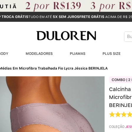
ª TROCA GRÁTIS
TUDO EM ATÉ
5X SEM JUROS
FRETE GRÁTIS
ACIMA DE R$ 2
Bus
T
BODY
MODELADORES
PIJAMAS
PLUS SIZE
B
s Médias Em Microfibra Trabalhada Fio Lycra Jéssica BERINJELA
1
COMBO | 2 
2
Calcinha
Microfibr
3
BERINJE
4
COLEÇÃO
JES
5