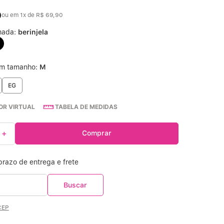
0
ou em
1
x de
R$
69
,
90
Calcinha Cintura Alta
º
nada:
berinjela
Multifuncional
º
um tamanho:
M
Algodão Egípcio
º
EG
Sutiã Sustentação
º
R VIRTUAL
TABELA DE MEDIDAS
Sutiã Bojo Aro
º
＋
Comprar
CEP