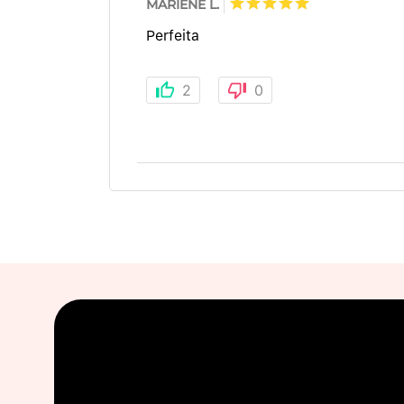
MARIENE L.
Perfeita
2
0