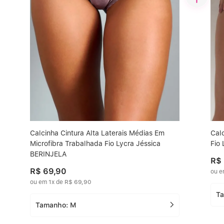
Calcinha Cintura Alta Laterais Médias Em
Cal
Microfibra Trabalhada Fio Lycra Jéssica
Fio
BERINJELA
R$
R$
69
,
90
ou 
ou em
1
x de
R$
69
,
90
T
Tamanho:
M