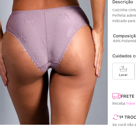
Descrição
Calcinha cintu
Perfeita adere
Indicado para 
89% Poliamid
Cuidados c
Lavar
FRETE
Receba
frete
1ª TRO
Se você não s