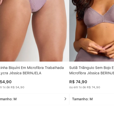
cinha Biquíni Em Microfibra Trabalhada
Sutiã Triângulo Sem Bojo 
 Lycra Jéssica BERINJELA
Microfibra Jéssica BERINJ
54
,
90
R$
74
,
90
em
1
x de
R$
54
,
90
ou em
1
x de
R$
74
,
90
amanho:
M
Tamanho:
M