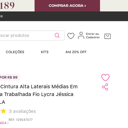
59
car produtos
Entrar ou
Cadastrar
ERMOS MAIS
COLEÇÕES
KITS
Até 20% OFF
USCADOS
Sutiãs
º
POR R$ 99
Calcinhas
º
 Cintura Alta Laterais Médias Em
a Trabalhada Fio Lycra Jéssica
Sutiã Bojo
º
LA
Conjunto
º
3
avaliações
REF
:
129547077
SICA
|
Calcinha Algodão
º