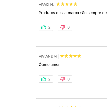
ARACI H.
Produtos dessa marca são sempre de 
2
0
VIVIANE M.
Ótimo amei
2
0