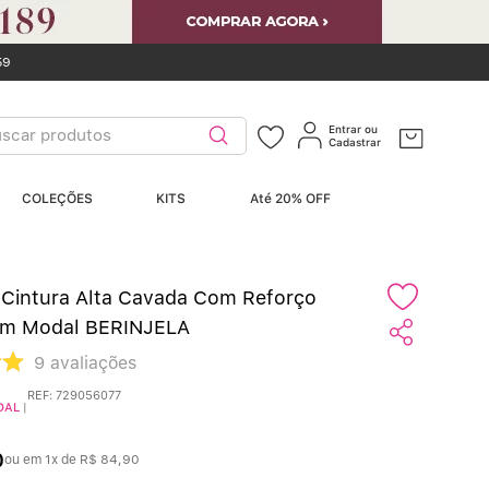
59
car produtos
Entrar ou
Cadastrar
ERMOS MAIS
COLEÇÕES
KITS
Até 20% OFF
USCADOS
Sutiãs
º
 Cintura Alta Cavada Com Reforço
Calcinhas
º
Em Modal BERINJELA
9
avaliações
Sutiã Bojo
º
REF
:
729056077
DAL
|
Conjunto
º
0
ou em
1
x de
R$
84
,
90
Calcinha Algodão
º