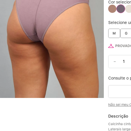
Cor selecio
6
Selecione 
7
M
G
8
PROVADO
9
－
10
Não sei meu 
Descrição
Calcinha cintu
Laterais larga