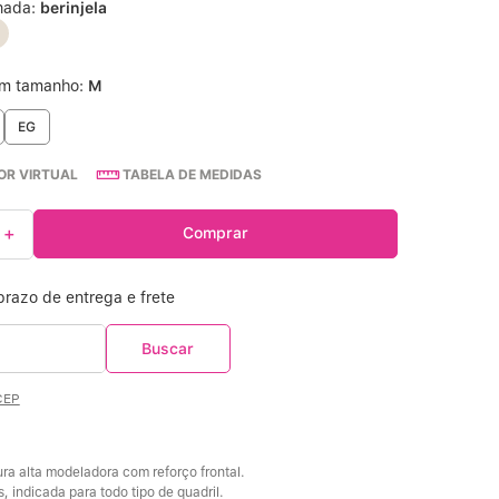
nada:
berinjela
Calcinha Cintura Alta
º
um tamanho:
M
Multifuncional
º
EG
Algodão Egípcio
º
R VIRTUAL
TABELA DE MEDIDAS
Sutiã Sustentação
º
＋
Comprar
Sutiã Bojo Aro
º
CEP
ra alta modeladora com reforço frontal. 
s, indicada para todo tipo de quadril. 