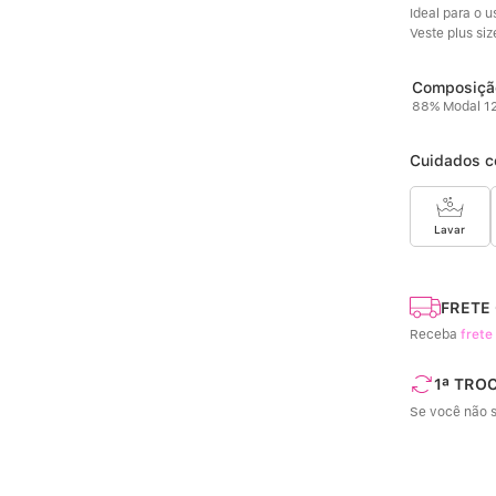
Ideal para o us
Veste plus siz
88% Modal 12
Cuidados c
Lavar
FRETE
Receba
frete
1ª TRO
Se você não s