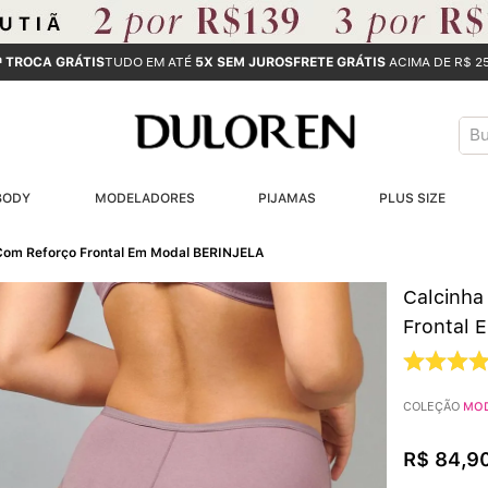
ª TROCA GRÁTIS
TUDO EM ATÉ
5X SEM JUROS
FRETE GRÁTIS
ACIMA DE R$ 2
Bus
T
BODY
MODELADORES
PIJAMAS
PLUS SIZE
B
 Com Reforço Frontal Em Modal BERINJELA
1
Calcinha
2
Frontal 
3
COLEÇÃO
MO
4
R$
84
,
9
5