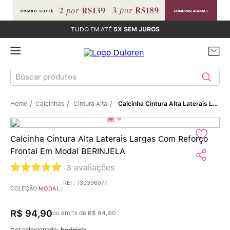
TUDO EM ATÉ
5X SEM JUROS
Buscar produtos
Calcinhas
Cintura Alta
Calcinha Cintura Alta Laterais Largas Com Reforço Frontal Em Modal BERINJELA
TERMOS MAIS BUSCADOS
Sutiãs
1
º
Calcinha Cintura Alta Laterais Largas Com Reforço
Frontal Em Modal BERINJELA
Calcinhas
2
º
3
avaliações
Sutiã Bojo
3
º
REF
:
739396077
COLEÇÃO
MODAL
|
Conjunto
4
º
R$
94
,
90
ou em
1
x de
R$
94
,
90
Cor selecionada:
berinjela