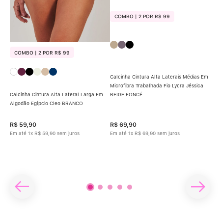
COMBO | 2 POR R$ 99
COMBO | 2 POR R$ 99
C
Calcinha Cintura Alta Laterais Médias Em
Microfibra Trabalhada Fio Lycra Jéssica
BEIGE FONCÉ
Calcinha Cintura Alta Lateral Larga Em
Calc
Algodão Egípcio Cleo BRANCO
Tra
R$
59
,
90
R$
69
,
90
R$
Em até
1
x
R$
59
,
90
sem juros
Em até
1
x
R$
69
,
90
sem juros
Em 