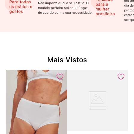
em to
Para todos
Não importa qual o seu estilo. O
para a
dia da
os estilos e
modelo perfeito stá aqui! Peças
mulher
promo
gostos
de acordo com a sua necessidade
brasileira
estar 
ser qu
Mais Vistos