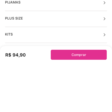
PIJAMAS
PLUS SIZE
KITS
R$
94
,
90
Comprar
Sobre a duloren
Acessos Cliente
Informações Úteis
Fale Conosco