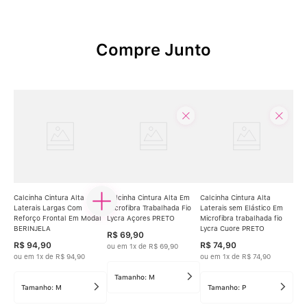
Compre Junto
Calcinha Cintura Alta
Calcinha Cintura Alta Em
Calcinha Cintura Alta
Laterais Largas Com
Microfibra Trabalhada Fio
Laterais sem Elástico Em
Reforço Frontal Em Modal
Lycra Açores PRETO
Microfibra trabalhada fio
BERINJELA
Lycra Cuore PRETO
R$
69
,
90
R$
94
,
90
R$
74
,
90
ou em
1
x de
R$
69
,
90
ou em
1
x de
R$
94
,
90
ou em
1
x de
R$
74
,
90
Tamanho:
M
Tamanho:
M
Tamanho:
P