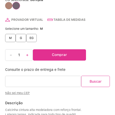
Calcinha Algodão
5
º
Calcinha Cintura Alta
6
º
PROVADOR VIRTUAL
TABELA DE MEDIDAS
Modal
7
º
Selecione um tamanho:
M
M
G
EG
Multifuncional
8
º
Algodão Egípcio
9
º
－
＋
Comprar
Sutiã Sustentação
10
º
Não sei meu CEP
Descrição
Calcinha cintura alta modeladora com reforço frontal. 
Laterais largas, indicada para todo tipo de quadril. 