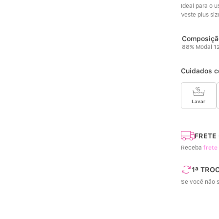
Ideal para o us
Veste plus siz
88% Modal 12
Cuidados c
Lavar
FRETE
Receba
frete
1ª TRO
Se você não s