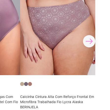
rgas Com
Calcinha Cintura Alta Com Reforço Frontal Em
Calcinha
tel Com Fio
Microfibra Trabalhada Fio Lycra Alaska
Modal C
BERINJELA