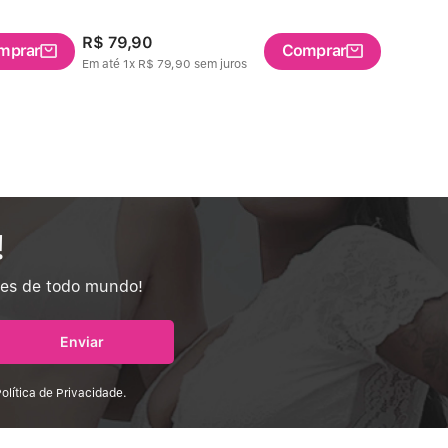
R$
79
,
90
R$
84
,
mprar
Comprar
Em até
1
x
R$
79
,
90
sem juros
Em até
1
x
!
tes de todo mundo!
Enviar
olítica de Privacidade.