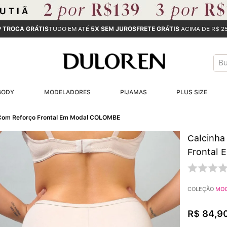
ª TROCA GRÁTIS
TUDO EM ATÉ
5X SEM JUROS
FRETE GRÁTIS
ACIMA DE R$ 2
Bus
T
BODY
MODELADORES
PIJAMAS
PLUS SIZE
B
 Com Reforço Frontal Em Modal COLOMBE
1
Calcinha
2
Frontal
3
COLEÇÃO
MO
4
R$
84
,
9
5