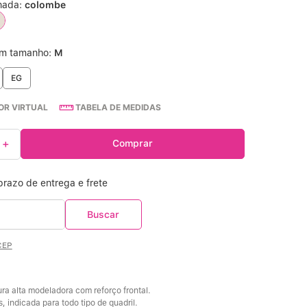
nada:
colombe
Calcinha Cintura Alta
º
um tamanho:
M
Multifuncional
º
EG
Algodão Egípcio
º
R VIRTUAL
TABELA DE MEDIDAS
Sutiã Sustentação
º
＋
Comprar
Modal
º
CEP
ra alta modeladora com reforço frontal. 
s, indicada para todo tipo de quadril. 