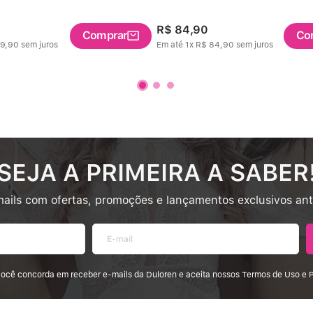
R$
84
,
90
Comprar
Co
9
,
90
sem juros
Em até
1
x
R$
84
,
90
sem juros
SEJA A PRIMEIRA A SABER
ails com ofertas, promoções e lançamentos exclusivos an
 você concorda em receber e-mails da Duloren e aceita nossos Termos de Uso e P