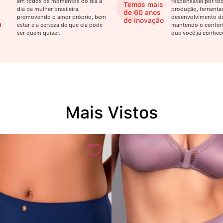
em todos os momentos do dia a
responsável por tod
Temos mais
dia da mulher brasileira,
produção, fomenta
de 60 anos
promovendo o amor próprio, bem
desenvolvimento do
de inovação
a
estar e a certeza de que ela pode
mantendo o confort
ser quem quiser.
que você já conhec
Mais Vistos