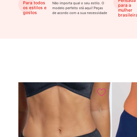
Pensada
Para todos
Não importa qual o seu estilo. O
para a
os estilos e
modelo perfeito stá aqui! Peças
mulher
gostos
de acordo com a sua necessidade
brasileir