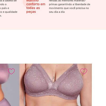
Máximo
a a cadeia de
rendas as melhores matérias-
conforto em
ndo o
primas garantindo a liberdade de
todas as
 país e
movimento que você precisa no
peças
o e qualidade
seu dia a dia
e.