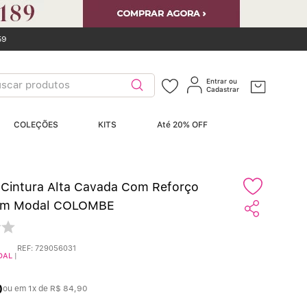
59
car produtos
Entrar ou
Cadastrar
ERMOS MAIS
COLEÇÕES
KITS
Até 20% OFF
USCADOS
Sutiãs
º
 Cintura Alta Cavada Com Reforço
Calcinhas
º
 Em Modal COLOMBE
Sutiã Bojo
º
REF
:
729056031
DAL
|
Conjunto
º
0
ou em
1
x de
R$
84
,
90
Calcinha Algodão
º