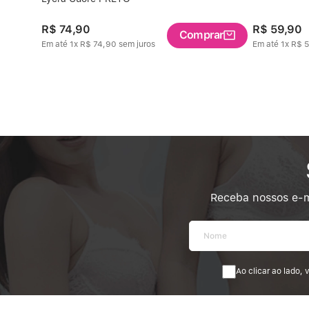
R$
74
,
90
R$
59
,
90
Comprar
Em até
1
x
R$
74
,
90
sem juros
Em até
1
x
R$
5
Receba nossos e-m
Ao clicar ao lado,