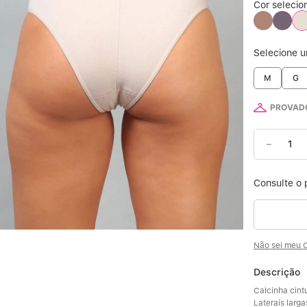
Cor selecio
6
Selecione 
7
M
G
8
PROVADO
9
－
10
Não sei meu 
Descrição
Calcinha cintu
Laterais larga