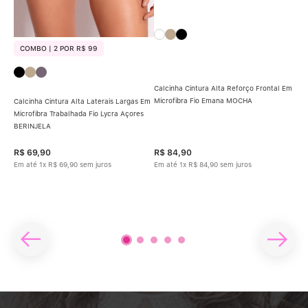
COMBO | 2 POR R$ 99
C
Calcinha Cintura Alta Reforço Frontal Em
Microfibra Fio Emana MOCHA
Calcinha Cintura Alta Laterais Largas Em
Calc
Microfibra Trabalhada Fio Lycra Açores
Micr
ine
BERINJELA
GRE
R$
69
,
90
R$
84
,
90
R$
Em até
1
x
R$
69
,
90
sem juros
Em até
1
x
R$
84
,
90
sem juros
Em 