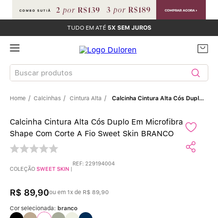
TUDO EM ATÉ
5X SEM JUROS
Buscar produtos
Calcinhas
Cintura Alta
Calcinha Cintura Alta Cós Duplo Em Microfibra Shape Com Corte A Fio Sweet Skin BRANCO
TERMOS MAIS BUSCADOS
Calcinha Cintura Alta Cós Duplo Em Microfibra
Sutiãs
1
º
Shape Com Corte A Fio Sweet Skin BRANCO
Calcinhas
2
º
REF
:
229194004
COLEÇÃO
SWEET SKIN
|
Sutiã Bojo
3
º
R$
89
,
90
ou em
1
x de
R$
89
,
90
Conjunto
4
º
Cor selecionada:
branco