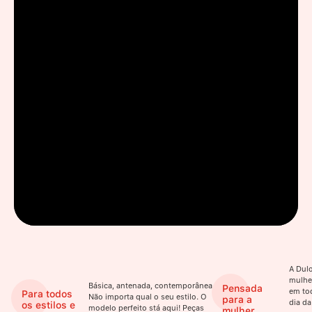
A Dulo
mulhe
Básica, antenada, contemporânea.
Pensada
em to
Para todos
Não importa qual o seu estilo. O
para a
dia da
os estilos e
modelo perfeito stá aqui! Peças
mulher