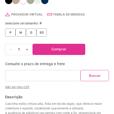
Calcinha Algodão
5
º
Calcinha Cintura Alta
6
º
PROVADOR VIRTUAL
TABELA DE MEDIDAS
Selecione um tamanho:
P
Multifuncional
7
º
P
M
G
EG
Algodão Egípcio
8
º
－
＋
Comprar
Sutiã Sustentação
9
º
Sutiã Bojo Aro
10
º
Não sei meu CEP
Descrição
Calcinha estilo cintura alta, feita em tecido duplo, que oferece maior 
cobertura e suporte, modelando suavemente a silhueta. 
A ausência de elásticos nas pernas com corte a fio, proporciona um 