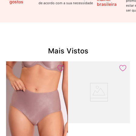
promo
gostos
de acordo com a sua necessidade
brasileira
estar 
ser qu
Mais Vistos