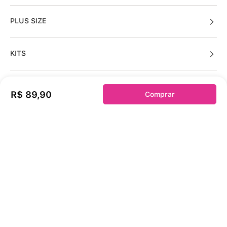
PLUS SIZE
KITS
R$
89
,
90
Comprar
Sobre a duloren
Acessos Cliente
Informações Úteis
Fale Conosco