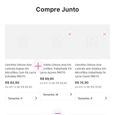
Compre Junto
Calcinha Cintura Alta
Calcinha Cintura Alta Em
Calcinha Cintura Alta
Laterais Duplas Em
Microfibra Trabalhada Fio
Laterais sem Elástico Em
Microfibra Com Fio Lycra
Lycra Açores PRETO
Microfibra trabalhada fio
Everyday PRETO
Lycra Cuore PRETO
R$
69
,
90
R$
84
,
90
R$
74
,
90
ou em
1
x de
R$
69
,
90
ou em
1
x de
R$
84
,
90
ou em
1
x de
R$
74
,
90
Tamanho:
M
Tamanho:
P
Tamanho:
P