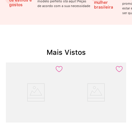
os estilos e
modelo perfeito stá aqui! Peças
mulher
promo
gostos
de acordo com a sua necessidade
brasileira
estar 
ser qu
Mais Vistos