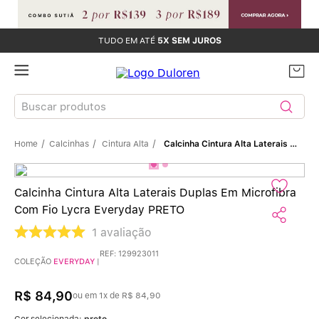
TUDO EM ATÉ
5X SEM JUROS
Buscar produtos
Calcinhas
Cintura Alta
Calcinha Cintura Alta Laterais Duplas Em Microfibra Com Fio Lycra Everyday PRETO
TERMOS MAIS BUSCADOS
Sutiãs
1
º
Calcinha Cintura Alta Laterais Duplas Em Microfibra
Com Fio Lycra Everyday PRETO
Calcinhas
2
º
1
avaliação
Sutiã Bojo
3
º
REF
:
129923011
COLEÇÃO
EVERYDAY
|
Conjunto
4
º
R$
84
,
90
ou em
1
x de
R$
84
,
90
Cor selecionada:
preto