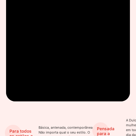
A Dulo
mulhe
Básica, antenada, contemporânea.
Pensada
em to
Para todos
Não importa qual o seu estilo. O
para a
dia da