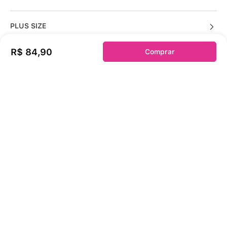
PLUS SIZE
R$
84
,
90
Comprar
KITS
Sobre a duloren
Acessos Cliente
Informações Úteis
Fale Conosco