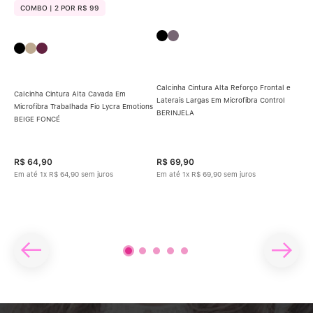
COMBO | 2 POR R$ 99
C
Calcinha Cintura Alta Reforço Frontal e
Calcinha Cintura Alta Cavada Em
Laterais Largas Em Microfibra Control
Microfibra Trabalhada Fio Lycra Emotions
Calc
BERINJELA
BEIGE FONCÉ
Com
Tra
t
R$
64
,
90
R$
69
,
90
R$
Em até
1
x
R$
64
,
90
sem juros
Em até
1
x
R$
69
,
90
sem juros
Em 