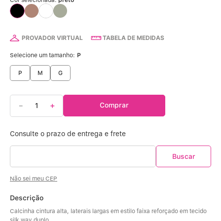
Calcinha Algodão
5
º
Calcinha Cintura Alta
6
º
PROVADOR VIRTUAL
TABELA DE MEDIDAS
Modal
7
º
Selecione um tamanho:
P
P
M
G
Multifuncional
8
º
Algodão Egípcio
9
º
－
＋
Comprar
Sutiã Sustentação
10
º
Não sei meu CEP
Descrição
Calcinha cintura alta, laterais largas em estilo faixa reforçado em tecido 
silk way duplo. 