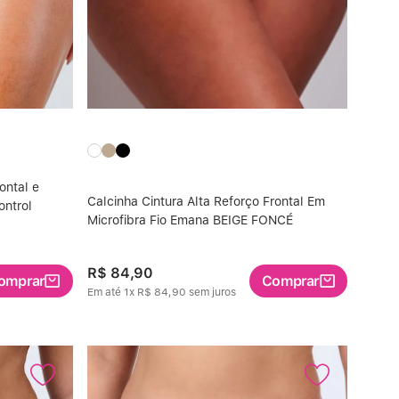
ontal e
Calcinha Cintura Alta Reforço Frontal Em
ontrol
Microfibra Fio Emana BEIGE FONCÉ
R$
84
,
90
omprar
Comprar
Em até
1
x
R$
84
,
90
sem juros