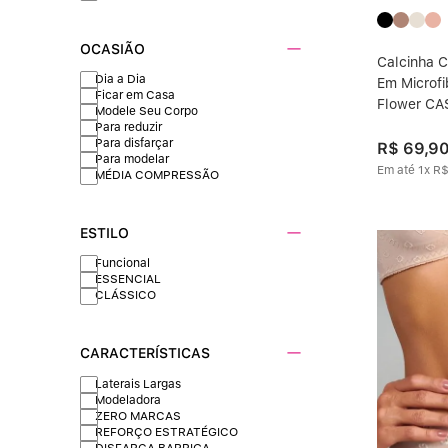
OCASIÃO
Calcinha C
Dia a Dia
Em Microfi
Ficar em Casa
Flower C
Modele Seu Corpo
Para reduzir
Para disfarçar
R$
69
,
9
Para modelar
Em até
1
x
R
MÉDIA COMPRESSÃO
ESTILO
Funcional
ESSENCIAL
CLÁSSICO
CARACTERÍSTICAS
Laterais Largas
Modeladora
ZERO MARCAS
REFORÇO ESTRATÉGICO
DISFARÇA BARRIGA