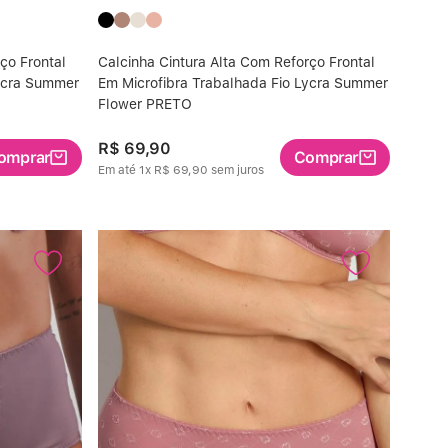
ço Frontal
Calcinha Cintura Alta Com Reforço Frontal
Lycra Summer
Em Microfibra Trabalhada Fio Lycra Summer
Flower PRETO
R$
69
,
90
omprar
Comprar
Em até
1
x
R$
69
,
90
sem juros