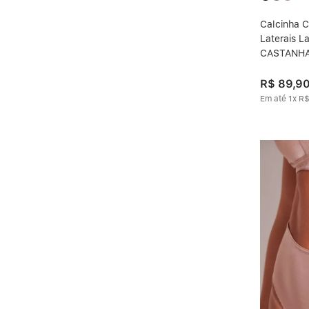
Calcinha C
Laterais L
CASTANH
R$
89
,
9
Em até
1
x
R