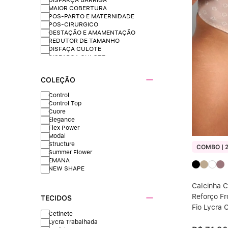
MAIOR COBERTURA
POS-PARTO E MATERNIDADE
POS-CIRURGICO
GESTAÇÃO E AMAMENTAÇÃO
REDUTOR DE TAMANHO
DISFAÇA CULOTE
DISFARÇA CULOTE
COLEÇÃO
Control
Control Top
Cuore
Elegance
Flex Power
Modal
Structure
COMBO | 2
Summer Flower
EMANA
NEW SHAPE
Calcinha C
Reforço Fr
TECIDOS
Fio Lycra
Cetinete
Lycra Trabalhada