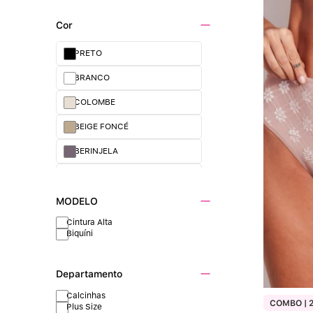
Cor
PRETO
BRANCO
COLOMBE
BEIGE FONCÉ
BERINJELA
CASTANHA
ROSE PASSÉ
MODELO
Cintura Alta
Biquíni
Departamento
Calcinhas
COMBO | 2
Plus Size