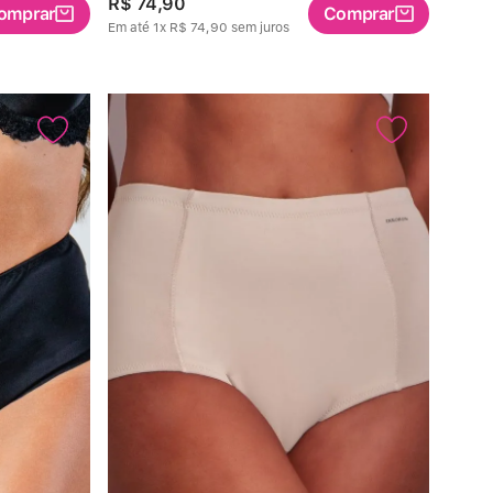
R$
74
,
90
omprar
Comprar
Em até
1
x
R$
74
,
90
sem juros