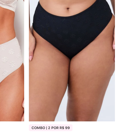
Calcinha Cintura Alta
º
Multifuncional
º
Algodão Egípcio
º
Sutiã Sustentação
º
Extensor
º
COMBO | 2 POR R$ 99