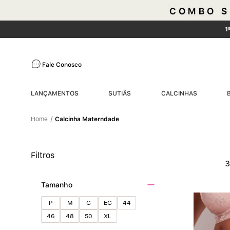
1
Fale Conosco
LANÇAMENTOS
SUTIÃS
CALCINHAS
Calcinha Materndade
Filtros
Tamanho
P
M
G
EG
44
46
48
50
XL