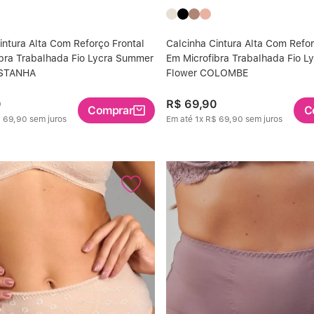
intura Alta Com Reforço Frontal
Calcinha Cintura Alta Com Refor
bra Trabalhada Fio Lycra Summer
Em Microfibra Trabalhada Fio 
ASTANHA
Flower COLOMBE
0
R$
69
,
90
Comprar
C
$
69
,
90
sem juros
Em até
1
x
R$
69
,
90
sem juros