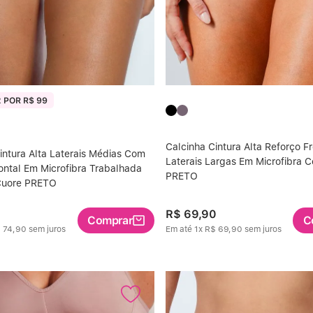
 POR R$ 99
Calcinha Cintura Alta Reforço Fr
intura Alta Laterais Médias Com
Laterais Largas Em Microfibra C
ontal Em Microfibra Trabalhada
PRETO
 Cuore PRETO
R$
69
,
90
Comprar
C
$
74
,
90
sem juros
Em até
1
x
R$
69
,
90
sem juros