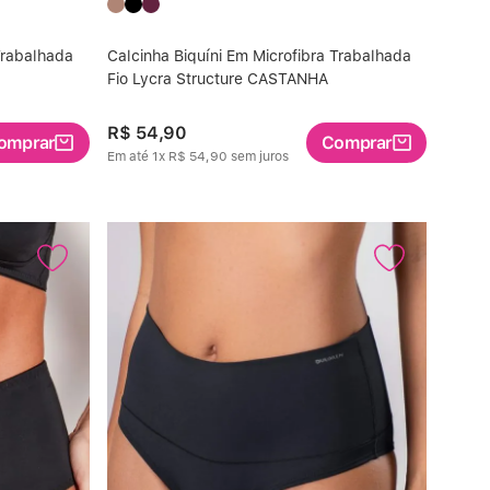
Trabalhada
Calcinha Biquíni Em Microfibra Trabalhada
Fio Lycra Structure CASTANHA
R$
54
,
90
omprar
Comprar
Em até
1
x
R$
54
,
90
sem juros