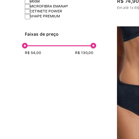
R$
74
,
90
Modal
MICROFIBRA EMANA®
Em até
1
x
R
CETINETE POWER
SHAPE PREMIUM
Faixas de preço
R$ 54,00
R$ 130,00