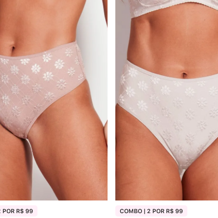
6
7
8
9
10
 POR R$ 99
COMBO | 2 POR R$ 99