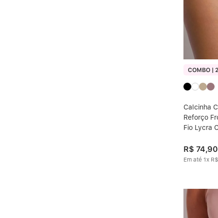
COMBO | 2
Calcinha C
Reforço Fr
Fio Lycra
R$
74
,
90
Em até
1
x
R