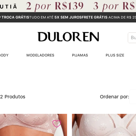
ª TROCA GRÁTIS
TUDO EM ATÉ
5X SEM JUROS
FRETE GRÁTIS
ACIMA DE R$ 2
Bus
T
BODY
MODELADORES
PIJAMAS
PLUS SIZE
B
1
2
32
Produtos
3
4
5