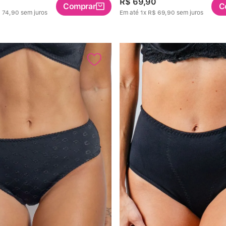
R$
69
,
90
Comprar
C
$
74
,
90
sem juros
Em até
1
x
R$
69
,
90
sem juros