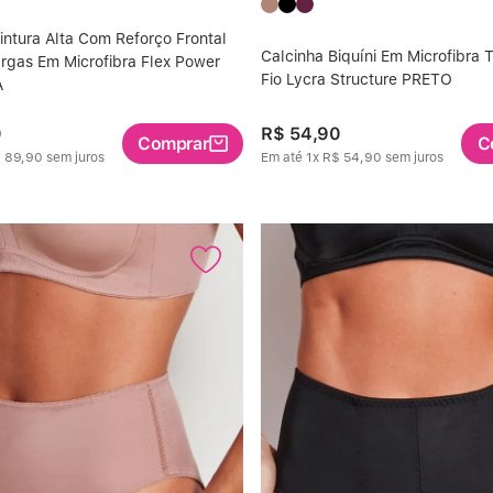
intura Alta Com Reforço Frontal
Calcinha Biquíni Em Microfibra 
argas Em Microfibra Flex Power
Fio Lycra Structure PRETO
A
0
R$
54
,
90
Comprar
C
$
89
,
90
sem juros
Em até
1
x
R$
54
,
90
sem juros