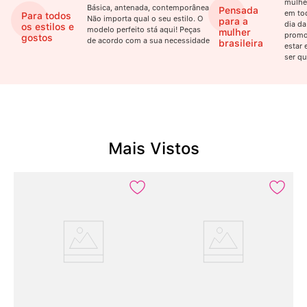
mulhe
Básica, antenada, contemporânea.
Pensada
em to
Para todos
Não importa qual o seu estilo. O
para a
dia da
os estilos e
modelo perfeito stá aqui! Peças
mulher
promo
gostos
de acordo com a sua necessidade
brasileira
estar 
ser qu
Mais Vistos