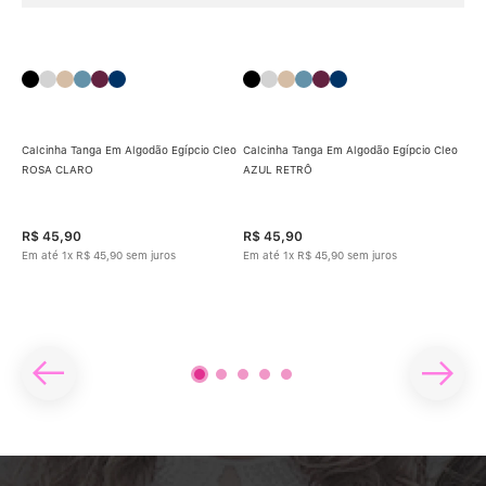
Calcinha Tanga Em Algodão Egípcio Cleo
Calcinha Tanga Em Algodão Egípcio Cleo
ROSA CLARO
AZUL RETRÔ
Cal
BEG
GILE
R$
45
,
90
R$
45
,
90
R$
Em até
1
x
R$
45
,
90
sem juros
Em até
1
x
R$
45
,
90
sem juros
Em 