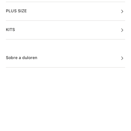
PLUS SIZE
KITS
Sobre a duloren
Acessos Cliente
Informações Úteis
Fale Conosco