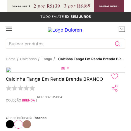
TUDO EM ATÉ
5X SEM JUROS
Buscar produtos
Calcinhas
Tanga
Calcinha Tanga Em Renda Brenda BRANCO
TERMOS MAIS BUSCADOS
Sutiãs
1
º
Calcinha Tanga Em Renda Brenda BRANCO
Calcinhas
2
º
REF
:
837315004
COLEÇÃO
BRENDA
|
Sutiã Bojo
3
º
Conjunto
4
º
Cor selecionada:
branco