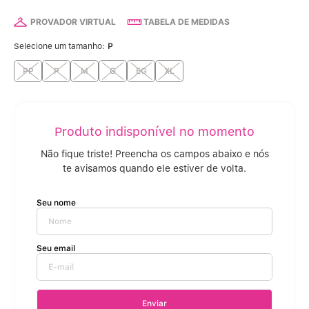
Calcinha Algodão
5
º
PROVADOR VIRTUAL
TABELA DE MEDIDAS
Calcinha Cintura Alta
6
º
Selecione um tamanho:
P
Multifuncional
PP
7
º
P
M
G
EG
XL
Algodão Egípcio
8
º
Sutiã Sustentação
9
º
Sutiã Bojo Aro
10
º
Enviar