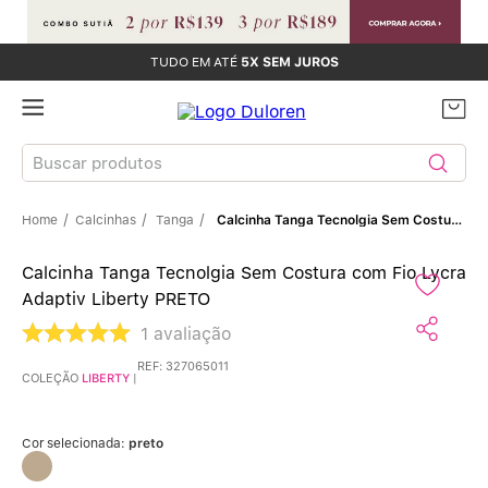
TUDO EM ATÉ
5X SEM JUROS
Buscar produtos
Calcinhas
Tanga
Calcinha Tanga Tecnolgia Sem Costura Com Fio Lycra Adaptiv Liberty PRETO
TERMOS MAIS BUSCADOS
Calcinha Tanga Tecnolgia Sem Costura com Fio Lycra
Sutiãs
1
º
Adaptiv Liberty PRETO
Calcinhas
2
º
1
avaliação
REF
:
327065011
COLEÇÃO
LIBERTY
|
Sutiã Bojo
3
º
Conjunto
4
º
Cor selecionada:
preto