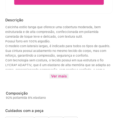
Descrição
Calcinha estilo tanga que oferece uma cobertura moderada, bem 
estruturada e de alta compressão, confeccionada em poliamida 
canelada de toque leve e delicado, com textura sutil. 
Possui forro em 100% algodão. 
O modelo com laterais largas, é indicado para todos os tipos de quadris. 
Sua cintura possui acabamento no mesmo tecido do corpo, mas com 
reforço, garantindo a compressão, segurança e conforto. 
Com tecnologia sem costura, o tecido possui em sua estrutura o fio 
LYCRA® ADAPTIV, que é um elastano de alta memória que se adapta ao 
corpo, proporcionando compressão, sem perder o conforto, e com a 
tecnologia que permite que a peça retorne à sua forma original, sem 
Ver mais
danificá-la. 
,Por este produto ser de compressão e ter um tecido diferenciado, seu 
tamanho pode sofrer alterações, ficando assim mais ajustado ao corpo. 
Desta forma, sugerimos que consulte a tabela de medidas considerando 
92% poliamida 8% elastano
um tamanho maior do seu habitual para maior conforto.
Cuidados com a peça