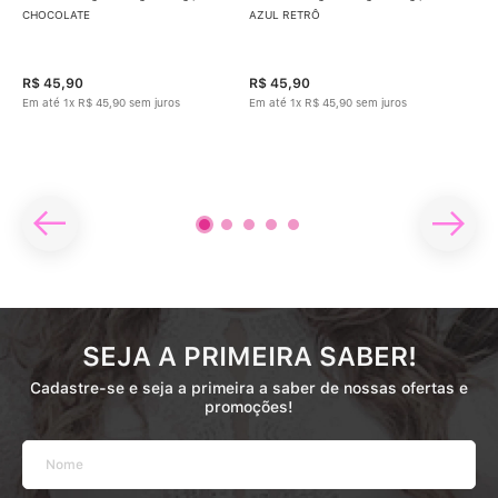
CHOCOLATE
AZUL RETRÔ
Cal
BEG
ETO
R$
45
,
90
R$
45
,
90
R$
Em até
1
x
R$
45
,
90
sem juros
Em até
1
x
R$
45
,
90
sem juros
Em 
SEJA A PRIMEIRA SABER!
Cadastre-se e seja a primeira a saber de nossas ofertas e
promoções!