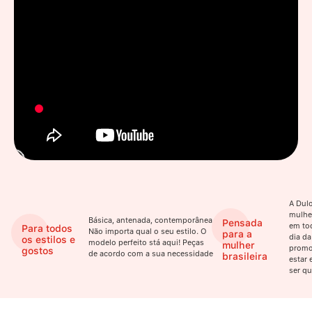
A Dulo
mulhe
Básica, antenada, contemporânea.
Pensada
em to
Para todos
Não importa qual o seu estilo. O
para a
dia da
os estilos e
modelo perfeito stá aqui! Peças
mulher
promo
gostos
de acordo com a sua necessidade
brasileira
estar 
ser qu