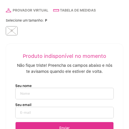
Calcinha Algodão
5
º
PROVADOR VIRTUAL
TABELA DE MEDIDAS
Calcinha Cintura Alta
6
º
Selecione um tamanho:
P
Multifuncional
7
º
P
Algodão Egípcio
8
º
Sutiã Sustentação
9
º
Sutiã Bojo Aro
10
º
Enviar