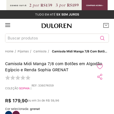
TUDO EM ATÉ
5X SEM JUROS
Buscar produtos
Pijamas
Camisola
Camisola Midi Manga 7/8 Com Botões Em Algodão Egípcio E Renda Sophia GRENAT
TERMOS MAIS BUSCADOS
Camisola Midi Manga 7/8 com Botões em Algodão
Sutiãs
1
º
Egípcio e Renda Sophia GRENAT
Calcinhas
2
º
REF
:
336074059
COLEÇÃO
SOPHIA
|
Sutiã Bojo
3
º
R$
179
,
90
ou em
3
x de
R$
59
,
96
Conjunto
4
º
Cor selecionada:
grenat