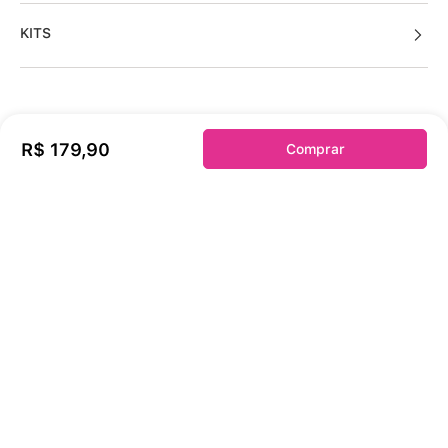
KITS
Sobre a duloren
R$
179
,
90
Comprar
Acessos Cliente
Informações Úteis
Fale Conosco
Links Úteis