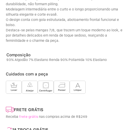
durabilidade, não formam pilling. 
Modelagem intermediária entre o curto e o longo proporcionando uma 
silhueta elegante e corte evasê. 
O design conta com gola estruturada, abotoamento frontal funcional e 
bolso. 
Destaca-se pelas mangas 7/8, que trazem um toque moderno ao look, e 
por detalhes delicados em renda de toque sedoso, realçando a 
feminilidade e o charme da peça.
93% Algodão 7% Elastano Renda 90% Poliamida 10% Elastano
Cuidados com a peça
Limpar
Lavar
Passar
Centrifugar
Alvejar
FRETE GRÁTIS
Receba
frete grátis
nas compras acima de R$249
1ª TROCA GRÁTIS