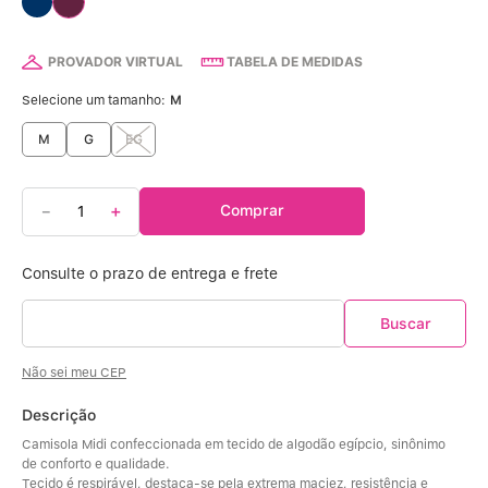
Calcinha Algodão
5
º
Calcinha Cintura Alta
6
º
PROVADOR VIRTUAL
TABELA DE MEDIDAS
Selecione um tamanho:
M
Modal
7
º
M
G
EG
Multifuncional
8
º
－
＋
Comprar
Algodão Egípcio
9
º
Sutiã Sustentação
10
º
Não sei meu CEP
Descrição
Camisola Midi confeccionada em tecido de algodão egípcio, sinônimo 
de conforto e qualidade. 
Tecido é respirável, destaca-se pela extrema maciez, resistência e 