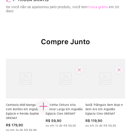
Se você não se apaixonou pelo produto, você tem
troca grátis
em 30
dias!
Compre Junto
Camisola Midi Manga 7/8
Calcinha Cintura Alta
Sutiã Triângulo Sem Bojo e
com Botões em Algodão
Lateral Larga Em Algodão
Sem Aro Em Algodão
Egípcio e Renda Sophia
Egípcio Cleo GRENAT
Egípcio Cleo GRENAT
GRENAT
R$
59
,
90
R$
119
,
90
R$
179
,
90
ou em
1
x de
R$
59
,
90
ou em
2
x de
R$
59
,
95
ou em
3
x de
R$
59
,
96