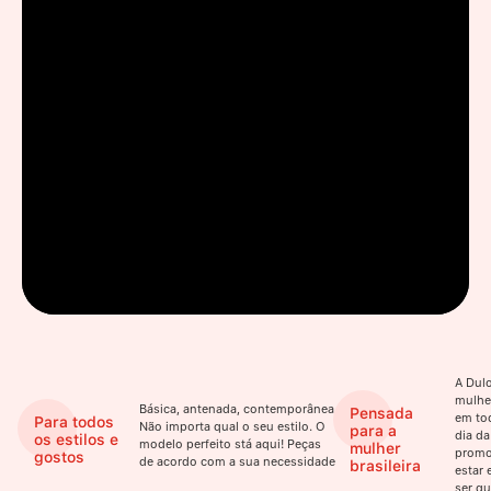
A Dulo
mulhe
Básica, antenada, contemporânea.
Pensada
em to
Para todos
Não importa qual o seu estilo. O
para a
dia da
os estilos e
modelo perfeito stá aqui! Peças
mulher
promo
gostos
de acordo com a sua necessidade
brasileira
estar 
ser qu