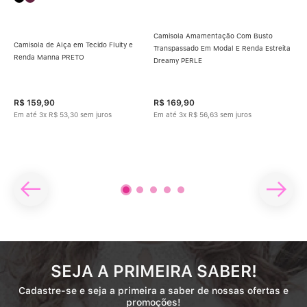
Camisola Amamentação Com Busto
Camisola de Alça em Tecido Fluity e
Transpassado Em Modal E Renda Estreita
Renda Manna PRETO
Dreamy PERLE
Cam
Dre
R$
159
,
90
R$
169
,
90
R$
Em até
3
x
R$
53
,
30
sem juros
Em até
3
x
R$
56
,
63
sem juros
Em 
SEJA A PRIMEIRA SABER!
Cadastre-se e seja a primeira a saber de nossas ofertas e
promoções!