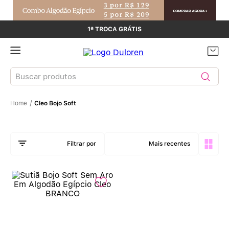
1ª TROCA GRÁTIS
Buscar produtos
Cleo Bojo Soft
TERMOS MAIS BUSCADOS
Sutiãs
1
º
Mais recentes
Calcinhas
2
º
Sutiã Bojo
3
º
Conjunto
4
º