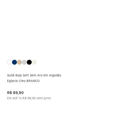
Calcinha Algodão
5
º
Calcinha Cintura Alta
6
º
Multifuncional
7
º
Algodão Egípcio
8
º
Sutiã Sustentação
9
º
Sutiã Bojo Soft Sem Aro Em Algodão
Sutiã Bojo Aro
10
º
Egípcio Cleo BRANCO
R$
89
,
90
Em até
1
x
R$
89
,
90
sem juros