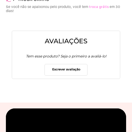
Se você não se apaixonou pelo produto, você tem
troca grátis
em 30
dias!
AVALIAÇÕES
Tem esse produto? Seja o primeiro a avaliá-lo!
Escrever avaliação