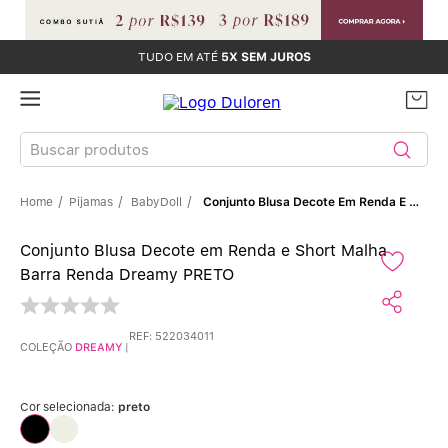
TUDO EM ATÉ
5X SEM JUROS
Buscar produtos
Pijamas
BabyDoll
Conjunto Blusa Decote Em Renda E Short Malha Barra Renda Dreamy PRETO
TERMOS MAIS BUSCADOS
Conjunto Blusa Decote em Renda e Short Malha
Sutiãs
1
º
Barra Renda Dreamy PRETO
Calcinhas
2
º
REF
:
522034011
COLEÇÃO
DREAMY
|
Sutiã Bojo
3
º
Conjunto
4
º
Cor selecionada:
preto