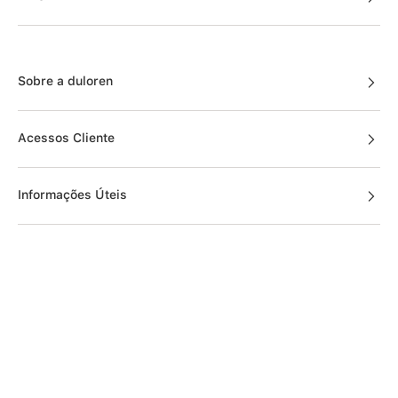
Sobre a duloren
Acessos Cliente
Informações Úteis
Fale Conosco
Links Úteis
Solicite sua troca ou devolução aqui!