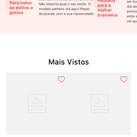
Pensada
em to
Para todos
Não importa qual o seu estilo. O
para a
dia da
os estilos e
modelo perfeito stá aqui! Peças
mulher
promo
gostos
de acordo com a sua necessidade
brasileira
estar 
ser qu
Mais Vistos