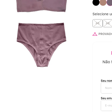
6
Selecione 
7
46
48
PROVADO
8
9
10