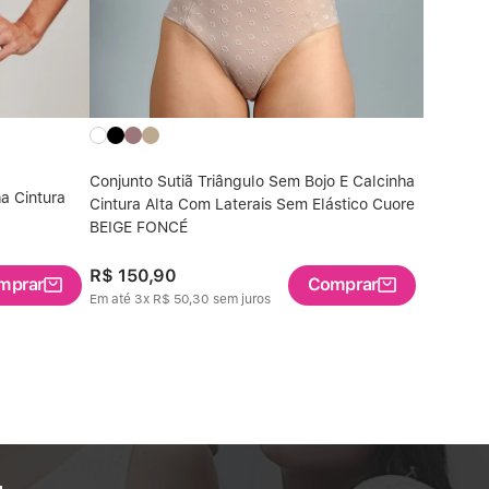
Conjunto Sutiã Triângulo Sem Bojo E Calcinha
ha Cintura
Conjunto 
Cintura Alta Com Laterais Sem Elástico Cuore
Sweet S
BEIGE FONCÉ
R$
150
,
90
R$
146
,
mprar
Comprar
Em até
3
x
R$
50
,
30
sem juros
Em até
2
x