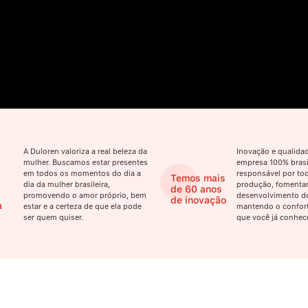
A Duloren valoriza a real beleza da
Inovação e qualid
mulher. Buscamos estar presentes
empresa 100% brasil
em todos os momentos do dia a
responsável por tod
Temos mais
dia da mulher brasileira,
produção, fomenta
de 60 anos
promovendo o amor próprio, bem
desenvolvimento do
de inovação
a
estar e a certeza de que ela pode
mantendo o confort
ser quem quiser.
que você já conhec