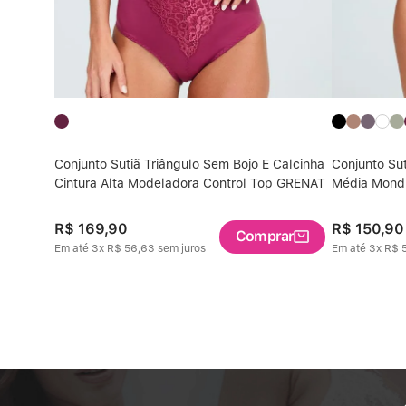
Conjunto Sutiã Triângulo Sem Bojo E Calcinha
Conjunto Sut
cinha
Cintura Alta Modeladora Control Top GRENAT
Média Mond
R$
169
,
90
R$
150
,
90
Comprar
Em até
3
x
R$
56
,
63
sem juros
Em até
3
x
R$