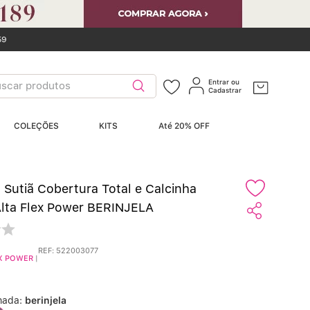
59
car produtos
Entrar ou
Cadastrar
ERMOS MAIS
COLEÇÕES
KITS
Até 20% OFF
USCADOS
Sutiãs
º
 Sutiã Cobertura Total e Calcinha
Calcinhas
º
Alta Flex Power BERINJELA
Sutiã Bojo
º
REF
:
522003077
X POWER
|
Conjunto
º
nada:
berinjela
Calcinha Algodão
º