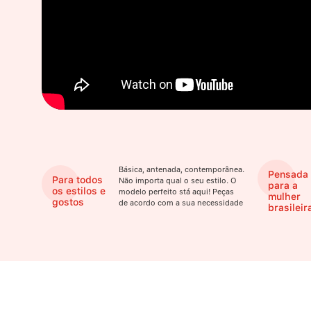
Básica, antenada, contemporânea.
Pensada
Para todos
Não importa qual o seu estilo. O
para a
os estilos e
modelo perfeito stá aqui! Peças
mulher
gostos
de acordo com a sua necessidade
brasileir