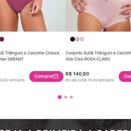
iã Triângulo e Calcinha Cintura
Conjunto Sutiã Triângulo e Calcin
rian GRENAT
Alta Cleo ROSA CLARO
R$
140
,
90
Comprar
Co
50
,
30
sem juros
Em até
2
x
R$
70
,
45
sem juros