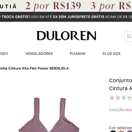
ª TROCA GRÁTIS
TUDO EM ATÉ
5X SEM JUROS
FRETE GRÁTIS
ACIMA DE R$ 2
Bus
T
BODY
MODELADORES
PIJAMAS
PLUS SIZE
B
cinha Cintura Alta Flex Power BERINJELA
1
Conjunto
2
Cintura 
3
COLEÇÃO
FLE
4
Cor selecio
5