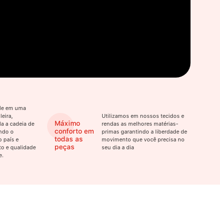
ade em uma
eira,
Utilizamos em nossos tecidos e
Máximo
a a cadeia de
rendas as melhores matérias-
conforto em
ndo o
primas garantindo a liberdade de
todas as
 país e
movimento que você precisa no
peças
o e qualidade
seu dia a dia
e.