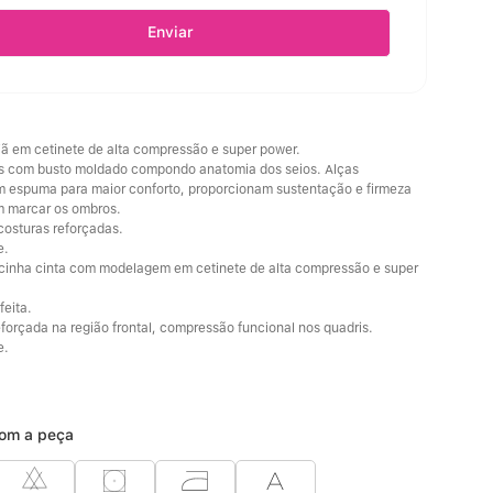
Enviar
iã em cetinete de alta compressão e super power.
s com busto moldado compondo anatomia dos seios. Alças 
 espuma para maior conforto, proporcionam sustentação e firmeza 
m marcar os ombros.
costuras reforçadas.
e.
cinha cinta com modelagem em cetinete de alta compressão e super 
feita.
eforçada na região frontal, compressão funcional nos quadris.
e.
om a peça