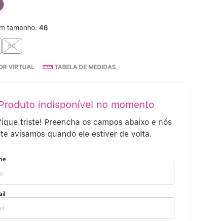
Calcinha Cintura Alta
º
um tamanho:
46
Multifuncional
º
50
R VIRTUAL
TABELA DE MEDIDAS
Algodão Egípcio
º
Sutiã Sustentação
º
Extensor
º