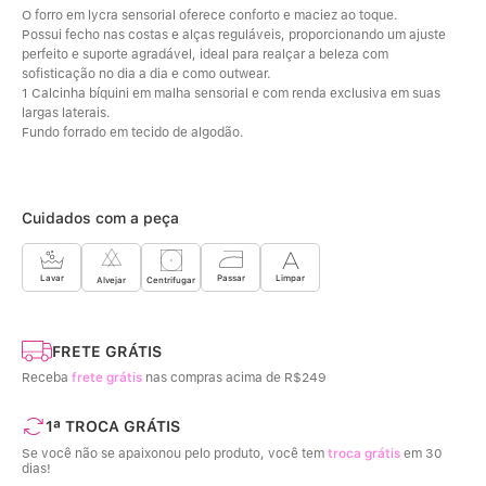
O forro em lycra sensorial oferece conforto e maciez ao toque. 
Possui fecho nas costas e alças reguláveis, proporcionando um ajuste 
perfeito e suporte agradável, ideal para realçar a beleza com 
sofisticação no dia a dia e como outwear.
1 Calcinha bíquini em malha sensorial e com renda exclusiva em suas 
largas laterais. 
Fundo forrado em tecido de algodão.
Cuidados com a peça
Limpar
Lavar
Passar
Centrifugar
Alvejar
FRETE GRÁTIS
Receba
frete grátis
nas compras acima de R$249
1ª TROCA GRÁTIS
Se você não se apaixonou pelo produto, você tem
troca grátis
em 30
dias!