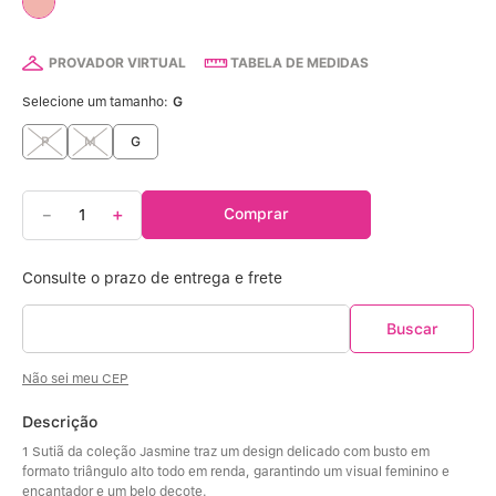
Calcinha Algodão
5
º
Calcinha Cintura Alta
6
º
PROVADOR VIRTUAL
TABELA DE MEDIDAS
Selecione um tamanho:
G
Modal
7
º
P
M
G
Multifuncional
8
º
－
＋
Comprar
Algodão Egípcio
9
º
Sutiã Sustentação
10
º
Não sei meu CEP
Descrição
1 Sutiã da coleção Jasmine traz um design delicado com busto em 
formato triângulo alto todo em renda, garantindo um visual feminino e 
encantador e um belo decote. 