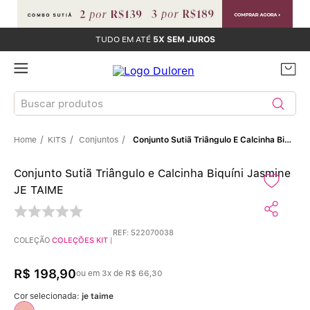
TUDO EM ATÉ
5X SEM JUROS
Buscar produtos
KITS
Conjuntos
Conjunto Sutiã Triângulo E Calcinha Biquíni Jasmine JE TAIME
TERMOS MAIS BUSCADOS
Conjunto Sutiã Triângulo e Calcinha Biquíni Jasmine
Sutiãs
1
º
JE TAIME
Calcinhas
2
º
REF
:
522070038
COLEÇÃO
COLEÇÕES KIT
|
Sutiã Bojo
3
º
R$
198
,
90
ou em
3
x de
R$
66
,
30
Conjunto
4
º
Cor selecionada:
je taime