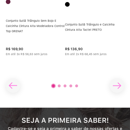
Conjunto Sutiã Triângulo Sem Bojo E
Conjunto Sutiã Triângulo e Calcinha
Calcinha Cintura Alta Modeladora Control
Cintura Alta Tactel PRETO
Top GRENAT
Conj
Cal
inha
R$
169
,
90
R$
136
,
90
R$
Em até
3
x
R$
56
,
63
sem juros
Em até
2
x
R$
68
,
45
sem juros
Em 
SEJA A PRIMEIRA SABER!
Cadastre-se e seja a primeira a saber de nossas ofertas e