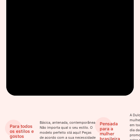
A Dulo
mulhe
Básica, antenada, contemporânea.
Pensada
em to
Para todos
Não importa qual o seu estilo. O
para a
dia da
os estilos e
modelo perfeito stá aqui! Peças
mulher
promo
gostos
de acordo com a sua necessidade
brasileira