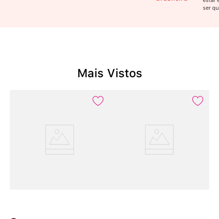
estar 
ser qu
Mais Vistos