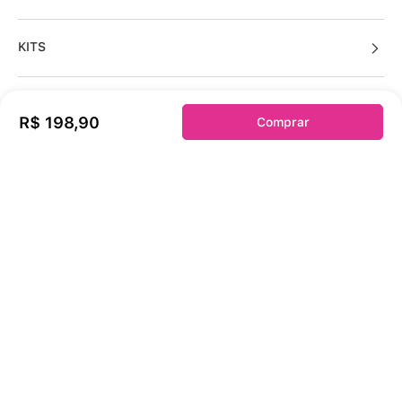
KITS
R$
198
,
90
Comprar
Sobre a duloren
Acessos Cliente
Informações Úteis
Fale Conosco
Links Úteis