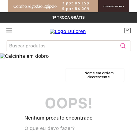
1ª TROCA GRÁTIS
Buscar produtos
TERMOS MAIS BUSCADOS
Nome em ordem
Sutiãs
1
º
decrescente
Calcinhas
2
º
OOPS!
Sutiã Bojo
3
º
Nenhum produto encontrado
Conjunto
4
º
O que eu devo fazer?