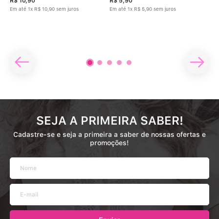
R$
10
,
90
R$
5
,
90
R$
Em até
1
x
R$
10
,
90
sem juros
Em até
1
x
R$
5
,
90
sem juros
Em 
SEJA A PRIMEIRA SABER!
Cadastre-se e seja a primeira a saber de nossas ofertas e
promoções!