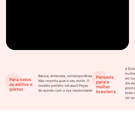
A Dulo
mulhe
Básica, antenada, contemporânea.
Pensada
em to
Para todos
Não importa qual o seu estilo. O
para a
dia da
os estilos e
modelo perfeito stá aqui! Peças
mulher
promo
gostos
de acordo com a sua necessidade
brasileira
estar 
ser qu