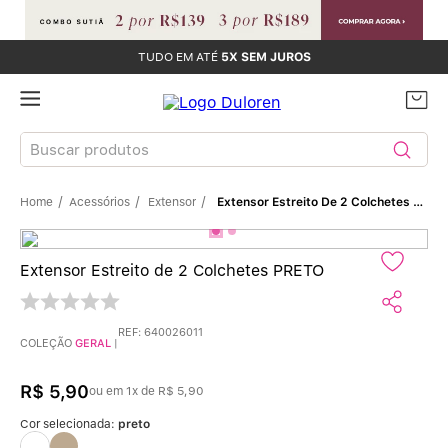
TUDO EM ATÉ
5X SEM JUROS
Buscar produtos
Acessórios
Extensor
Extensor Estreito De 2 Colchetes PRETO
TERMOS MAIS BUSCADOS
Sutiãs
1
º
Extensor Estreito de 2 Colchetes PRETO
Calcinhas
2
º
REF
:
640026011
COLEÇÃO
GERAL
|
Sutiã Bojo
3
º
R$
5
,
90
ou em
1
x de
R$
5
,
90
Conjunto
4
º
Cor selecionada:
preto