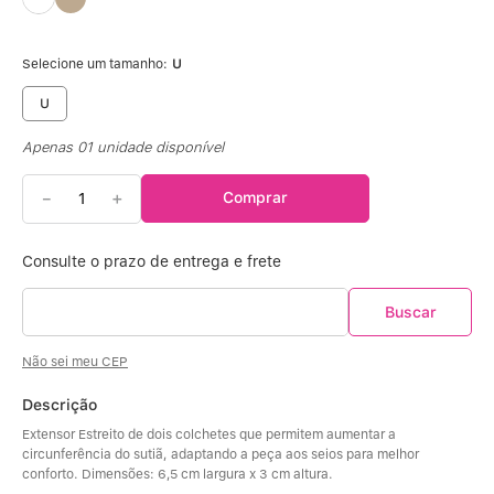
Calcinha Algodão
5
º
Calcinha Cintura Alta
6
º
Selecione um tamanho:
U
U
Multifuncional
7
º
Apenas
01
unidade disponível
Algodão Egípcio
8
º
－
＋
Comprar
Sutiã Sustentação
9
º
Sutiã Bojo Aro
10
º
Não sei meu CEP
Descrição
Extensor Estreito de dois colchetes que permitem aumentar a 
circunferência do sutiã, adaptando a peça aos seios para melhor 
conforto. Dimensões: 6,5 cm largura x 3 cm altura.