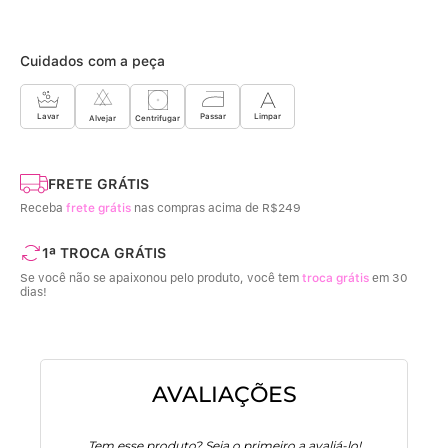
Cuidados com a peça
Limpar
Lavar
Passar
Centrifugar
Alvejar
FRETE GRÁTIS
Receba
frete grátis
nas compras acima de R$249
1ª TROCA GRÁTIS
Se você não se apaixonou pelo produto, você tem
troca grátis
em 30
dias!
AVALIAÇÕES
Tem esse produto? Seja o primeiro a avaliá-lo!