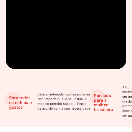
A Dulo
mulhe
Básica, antenada, contemporânea.
Pensada
em to
Para todos
Não importa qual o seu estilo. O
para a
dia da
os estilos e
modelo perfeito stá aqui! Peças
mulher
promo
gostos
de acordo com a sua necessidade
brasileira
estar 
ser qu