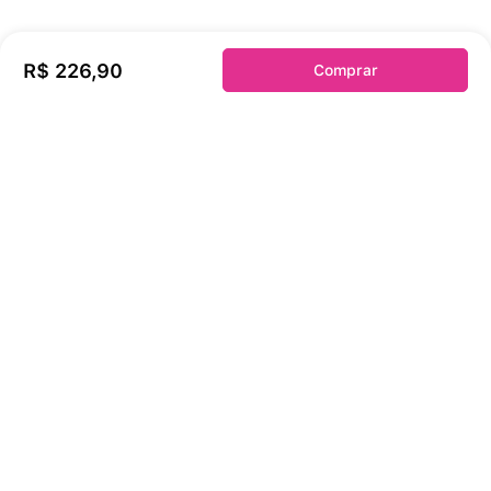
Sobre a duloren
R$
226
,
90
Comprar
Acessos Cliente
Informações Úteis
Fale Conosco
Links Úteis
Solicite sua troca ou devolução aqui!
FORMAS DE PAGAMENTO