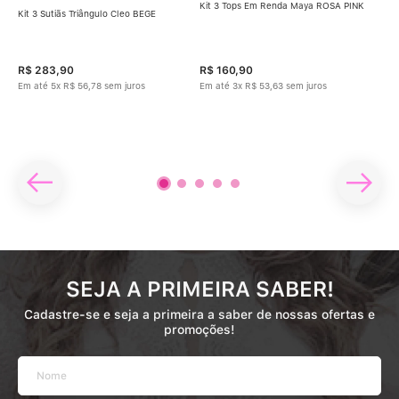
Kit 3 Tops Em Renda Maya ROSA PINK
Kit 3 Sutiãs Triângulo Cleo BEGE
Kit 
Tec
R$
283
,
90
R$
160
,
90
R$
Em até
5
x
R$
56
,
78
sem juros
Em até
3
x
R$
53
,
63
sem juros
Em 
SEJA A PRIMEIRA SABER!
Cadastre-se e seja a primeira a saber de nossas ofertas e
promoções!