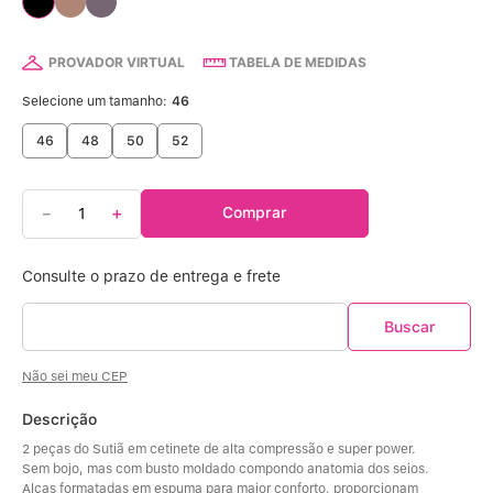
Calcinha Algodão
5
º
Calcinha Cintura Alta
6
º
PROVADOR VIRTUAL
TABELA DE MEDIDAS
Selecione um tamanho:
46
Modal
7
º
46
48
50
52
Multifuncional
8
º
－
＋
Comprar
Algodão Egípcio
9
º
Sutiã Sustentação
10
º
Não sei meu CEP
Descrição
2 peças do Sutiã em cetinete de alta compressão e super power.
Sem bojo, mas com busto moldado compondo anatomia dos seios.
Alças formatadas em espuma para maior conforto, proporcionam 