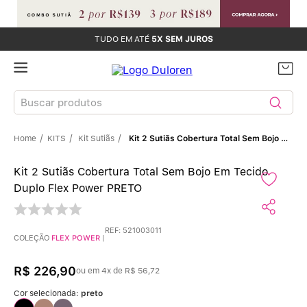
TUDO EM ATÉ
5X SEM JUROS
Buscar produtos
KITS
Kit Sutiãs
Kit 2 Sutiãs Cobertura Total Sem Bojo Em Tecido Duplo Flex Power PRETO
TERMOS MAIS BUSCADOS
Kit 2 Sutiãs Cobertura Total Sem Bojo Em Tecido
Sutiãs
1
º
Duplo Flex Power PRETO
Calcinhas
2
º
REF
:
521003011
COLEÇÃO
FLEX POWER
|
Sutiã Bojo
3
º
R$
226
,
90
ou em
4
x de
R$
56
,
72
Conjunto
4
º
Cor selecionada:
preto