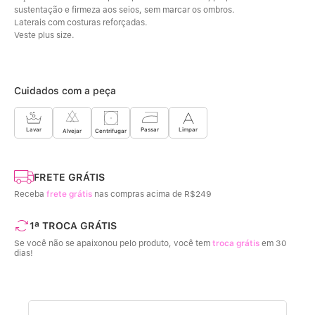
sustentação e firmeza aos seios, sem marcar os ombros.
Laterais com costuras reforçadas.
Veste plus size.
Cuidados com a peça
Limpar
Lavar
Passar
Centrifugar
Alvejar
FRETE GRÁTIS
Receba
frete grátis
nas compras acima de R$249
1ª TROCA GRÁTIS
Se você não se apaixonou pelo produto, você tem
troca grátis
em 30
dias!