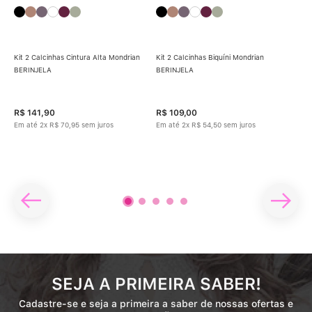
Kit 2 Calcinhas Cintura Alta Mondrian
Kit 2 Calcinhas Biquíni Mondrian
BERINJELA
BERINJELA
Kit 
Ema
Cleo
R$
141
,
90
R$
109
,
00
R$
Em até
2
x
R$
70
,
95
sem juros
Em até
2
x
R$
54
,
50
sem juros
Em 
SEJA A PRIMEIRA SABER!
Cadastre-se e seja a primeira a saber de nossas ofertas e