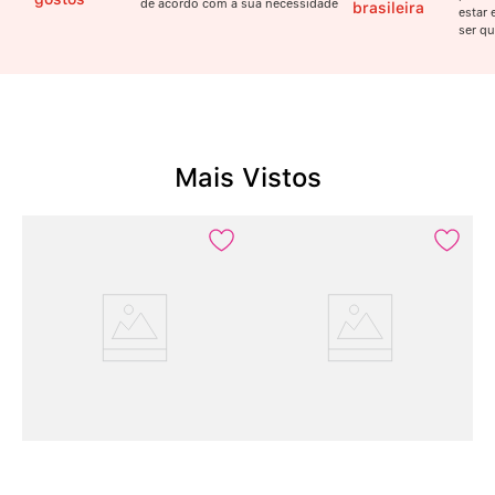
de acordo com a sua necessidade
brasileira
estar 
ser qu
Mais Vistos