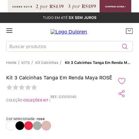
TUDO EM ATÉ
5X SEM JUROS
Buscar produtos
KITS
Kit Calcinhas
Kit 3 Calcinhas Tanga Em Renda Maya ROSÊ
TERMOS MAIS BUSCADOS
Kit 3 Calcinhas Tanga Em Renda Maya ROSÊ
Sutiãs
1
º
Calcinhas
2
º
REF
:
531010140
COLEÇÃO
COLEÇÕES KIT
|
Sutiã Bojo
3
º
Cor selecionada:
rose
Conjunto
4
º