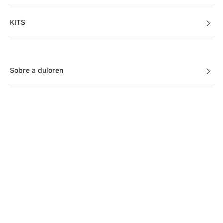
KITS
Sobre a duloren
Acessos Cliente
Informações Úteis
Fale Conosco
Links Úteis