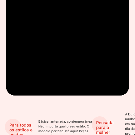
A Dulo
mulhe
Básica, antenada, contemporânea.
Pensada
em to
Para todos
Não importa qual o seu estilo. O
para a
dia da
os estilos e
modelo perfeito stá aqui! Peças
mulher
promo
gostos