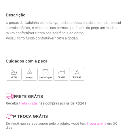
Descrição
3 peças da Calcinha estilo tanga, todo confeccionado em renda, possui 
laterais médias, e elásticos nas pernas que fazem da peça um modelo 
muito confortável e com boa aderência ao corpo. 
Possui forro fundo confortável 100% algodão.
Cuidados com a peça
Limpar
Lavar
Passar
Centrifugar
Alvejar
FRETE GRÁTIS
Receba
frete grátis
nas compras acima de R$249
1ª TROCA GRÁTIS
Se você não se apaixonou pelo produto, você tem
troca grátis
em 30
dias!