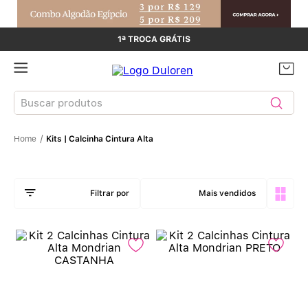
1ª TROCA GRÁTIS
Buscar produtos
Kits | Calcinha Cintura Alta
TERMOS MAIS BUSCADOS
Sutiãs
1
º
Mais vendidos
Calcinhas
2
º
Sutiã Bojo
3
º
Conjunto
4
º