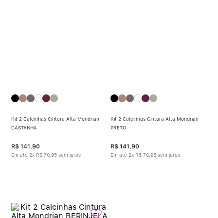
Calcinha Algodão
5
º
Calcinha Cintura Alta
6
º
Modal
7
º
Multifuncional
8
º
Algodão Egípcio
9
º
Kit 2 Calcinhas Cintura Alta Mondrian
Kit 2 Calcinhas Cintura Alta Mondrian
Sutiã Sustentação
10
º
CASTANHA
PRETO
R$
141
,
90
R$
141
,
90
Em até
2
x
R$
70
,
95
sem juros
Em até
2
x
R$
70
,
95
sem juros