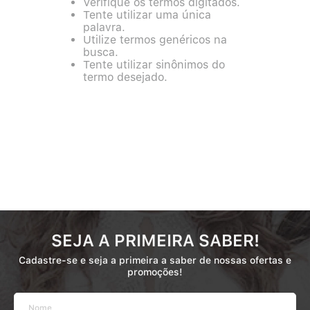
Calcinha Algodão
Verifique os termos digitados.
5
º
Tente utilizar uma única
palavra.
Calcinha Cintura Alta
6
º
Utilize termos genéricos na
busca.
Tente utilizar sinônimos do
Modal
7
º
termo desejado.
Multifuncional
8
º
Algodão Egípcio
9
º
Sutiã Sustentação
10
º
SEJA A PRIMEIRA SABER!
Cadastre-se e seja a primeira a saber de nossas ofertas e
promoções!