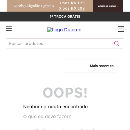
1ª TROCA GRÁTIS
Buscar produtos
TERMOS MAIS BUSCADOS
Mais recentes
Sutiãs
1
º
OOPS!
Calcinhas
2
º
Sutiã Bojo
3
º
Nenhum produto encontrado
Conjunto
O que eu devo fazer?
4
º