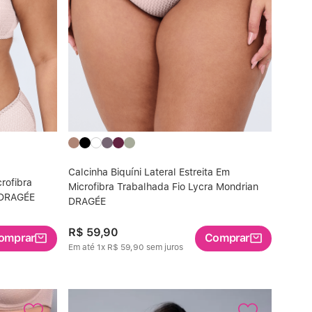
Calcinha Biquíni Lateral Estreita Em
rofibra
Microfibra Trabalhada Fio Lycra Mondrian
 DRAGÉE
DRAGÉE
R$
59
,
90
omprar
Comprar
Em até
1
x
R$
59
,
90
sem juros