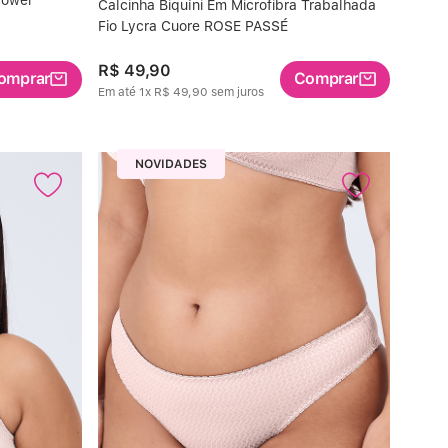
Calcinha Biquíni Em Microfibra Trabalhada
Fio Lycra Cuore ROSE PASSÉ
R$
49
,
90
omprar
Comprar
Em até
1
x
R$
49
,
90
sem juros
NOVIDADES