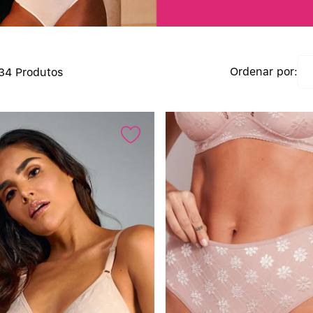
6
7
134
Produtos
8
9
10