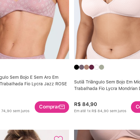
ngulo Sem Bojo E Sem Aro Em
Sutiã Triângulo Sem Bojo Em Mic
 Trabalhada Fio Lycra Jazz ROSE
Trabalhada Fio Lycra Mondrian
R$
84
,
90
Comprar
C
$
74
,
90
sem juros
Em até
1
x
R$
84
,
90
sem juros