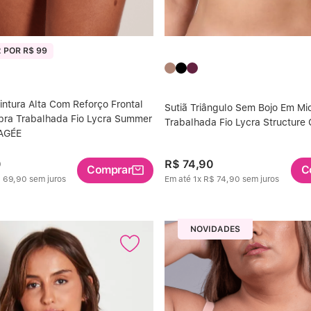
 POR R$ 99
intura Alta Com Reforço Frontal
Sutiã Triângulo Sem Bojo Em Mic
bra Trabalhada Fio Lycra Summer
Trabalhada Fio Lycra Structur
AGÉE
0
R$
74
,
90
Comprar
C
$
69
,
90
sem juros
Em até
1
x
R$
74
,
90
sem juros
NOVIDADES