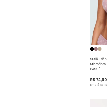
Sutiã Triâ
Microfibra
PASSÉ
R$
74
,
90
Em até
1
x
R