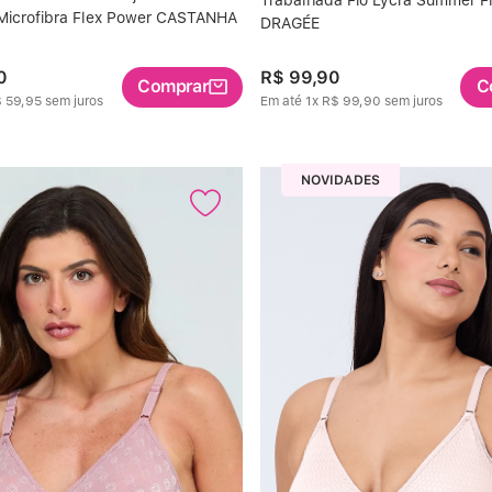
Microfibra Flex Power CASTANHA
DRAGÉE
0
R$
99
,
90
Comprar
C
$
59
,
95
sem juros
Em até
1
x
R$
99
,
90
sem juros
NOVIDADES