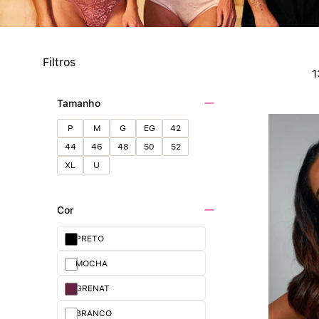
Filtros
Tamanho
P
M
G
EG
42
44
46
48
50
52
XL
U
Cor
PRETO
MOCHA
GRENAT
BRANCO