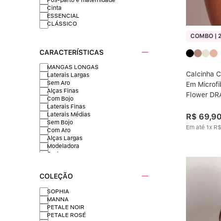
Cinta
ESSENCIAL
CLÁSSICO
COMBO | 2
CARACTERÍSTICAS
MANGAS LONGAS
Calcinha C
Laterais Largas
Sem Aro
Em Microfi
Alças Finas
Flower DR
Com Bojo
Laterais Finas
Laterais Médias
R$
69
,
9
Sem Bojo
Em até
1
x
R
Com Aro
Alças Largas
Modeladora
Curto
ZERO MARCAS
Compressão confortável
COLEÇÃO
PARA SEIOS GRANDES
SUPORTE PARA POSTURA
SOPHIA
LATERAIS ESTREITAS
MANNA
REFORÇO ESTRATÉGICO
PETALE NOIR
DISFARÇA BARRIGA
PETALE ROSÉ
MAIOR COBERTURA