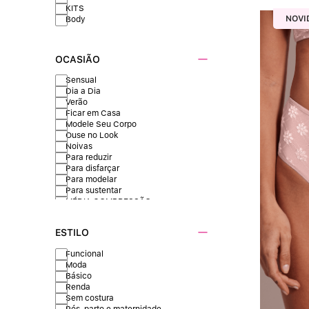
Manga Curta
KITS
Alças Finas
NOVI
Body
Pijama
OLIVE
Babydoll
Inferior
DRAGÉE
KITS
OCASIÃO
Sensual
Dia a Dia
Verão
Ficar em Casa
Modele Seu Corpo
Ouse no Look
Noivas
Para reduzir
Para disfarçar
Para modelar
Para sustentar
MÉDIA COMPRESSÃO
ESTILO
Funcional
Moda
Básico
Renda
Sem costura
Pós-parto e maternidade