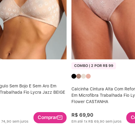
COMBO | 2 POR R$ 99
ngulo Sem Bojo E Sem Aro Em
Calcinha Cintura Alta Com Refor
 Trabalhada Fio Lycra Jazz BEIGE
Em Microfibra Trabalhada Fio 
Flower CASTANHA
R$
69
,
90
Comprar
C
$
74
,
90
sem juros
Em até
1
x
R$
69
,
90
sem juros