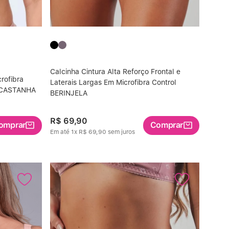
Calcinha Cintura Alta Reforço Frontal e
rofibra
Laterais Largas Em Microfibra Control
e CASTANHA
BERINJELA
R$
69
,
90
omprar
Comprar
Em até
1
x
R$
69
,
90
sem juros