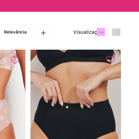
Calcinha Cintura Alta
º
Multifuncional
º
Visualização:
Relevância
Algodão Egípcio
º
Sutiã Sustentação
º
Extensor
º