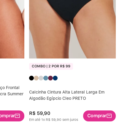
COMBO | 2 POR R$ 99
ço Frontal
Calcinha Cintura Alta Lateral Larga Em
Lycra Summer
Algodão Egípcio Cleo PRETO
R$
59
,
90
omprar
Comprar
Em até
1
x
R$
59
,
90
sem juros