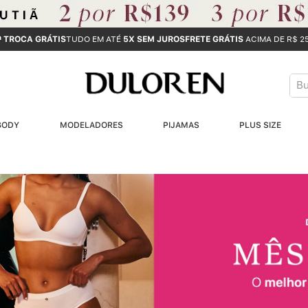
ª TROCA GRÁTIS
TUDO EM ATÉ
5X SEM JUROS
FRETE GRÁTIS
ACIMA DE R$ 2
Bus
T
BODY
MODELADORES
PIJAMAS
PLUS SIZE
B
1
2
3
4
5