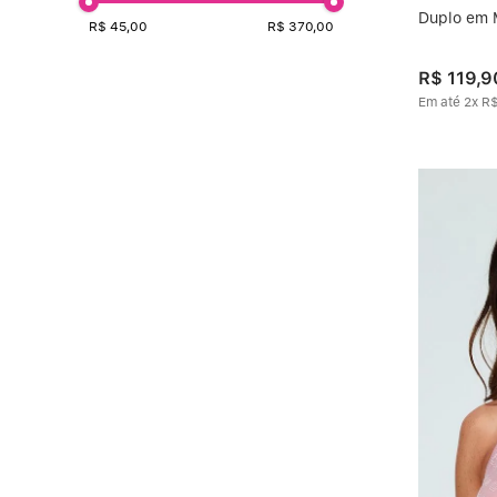
Structure
Duplo em 
SHAPE PREMIUM
Summer Flower
R$ 45,00
R$ 370,00
Sweet Skin
COLEÇÕES KIT
R$
119
,
9
DÁLIA
ANASTASIA
Em até
2
x
R
EMANA
PRIVATE