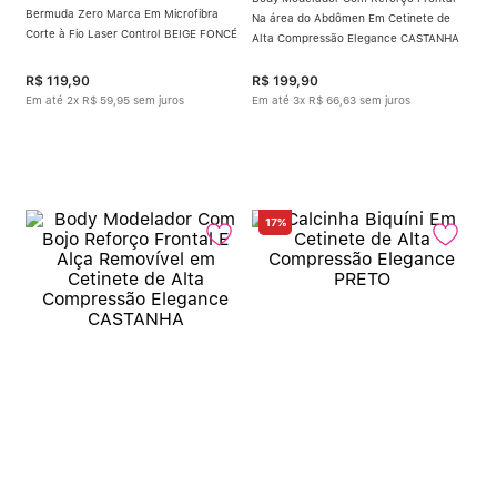
Bermuda Zero Marca Em Microfibra
Na área do Abdômen Em Cetinete de
Corte à Fio Laser Control BEIGE FONCÉ
Alta Compressão Elegance CASTANHA
R$
119
,
90
R$
199
,
90
Em até
2
x
R$
59
,
95
sem juros
Em até
3
x
R$
66
,
63
sem juros
17%