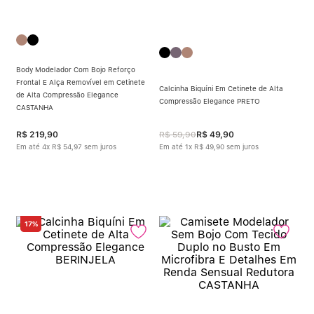
Body Modelador Com Bojo Reforço
Frontal E Alça Removível em Cetinete
Calcinha Biquíni Em Cetinete de Alta
de Alta Compressão Elegance
Compressão Elegance PRETO
CASTANHA
R$
219
,
90
R$
59
,
90
R$
49
,
90
Em até
4
x
R$
54
,
97
sem juros
Em até
1
x
R$
49
,
90
sem juros
17%