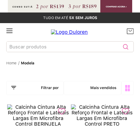
TUDO EM ATÉ
5X SEM JUROS
Buscar produtos
Modela
TERMOS MAIS BUSCADOS
Sutiãs
1
º
Mais vendidos
Calcinhas
2
º
Sutiã Bojo
3
º
Conjunto
4
º