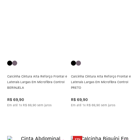
Calcinha Algodão
5
º
Calcinha Cintura Alta
6
º
Multifuncional
7
º
Algodão Egípcio
8
º
Sutiã Sustentação
9
º
Calcinha Cintura Alta Reforço Frontal e
Calcinha Cintura Alta Reforço Frontal e
Modal
10
º
Laterais Largas Em Microfibra Control
Laterais Largas Em Microfibra Control
BERINJELA
PRETO
R$
69
,
90
R$
69
,
90
Em até
1
x
R$
69
,
90
sem juros
Em até
1
x
R$
69
,
90
sem juros
17%