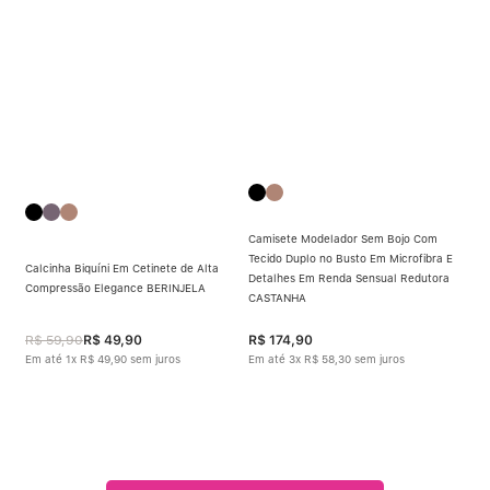
Camisete Modelador Sem Bojo Com
Tecido Duplo no Busto Em Microfibra E
Calcinha Biquíni Em Cetinete de Alta
Detalhes Em Renda Sensual Redutora
Compressão Elegance BERINJELA
CASTANHA
R$
59
,
90
R$
49
,
90
R$
174
,
90
Em até
1
x
R$
49
,
90
sem juros
Em até
3
x
R$
58
,
30
sem juros