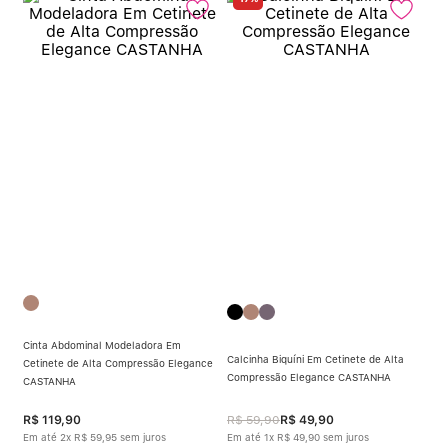
Cinta Abdominal Modeladora Em
Calcinha Biquíni Em Cetinete de Alta
Cetinete de Alta Compressão Elegance
Compressão Elegance CASTANHA
CASTANHA
R$
119
,
90
R$
59
,
90
R$
49
,
90
Em até
2
x
R$
59
,
95
sem juros
Em até
1
x
R$
49
,
90
sem juros