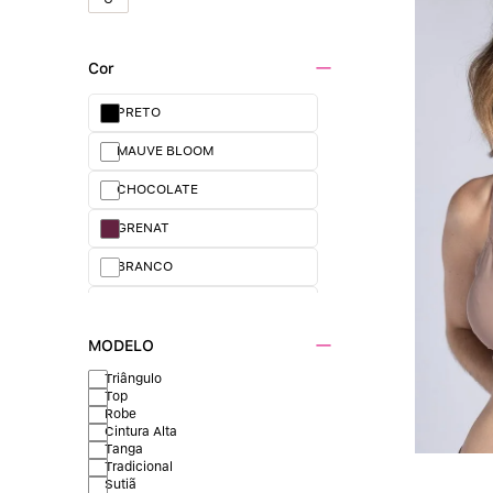
Cor
PRETO
MAUVE BLOOM
CHOCOLATE
GRENAT
BRANCO
LAVANDA
MARINHO
MODELO
Triângulo
PERLE
Top
Robe
BEIGE FONCÉ
Cintura Alta
Tanga
KIWI
Tradicional
Sutiã