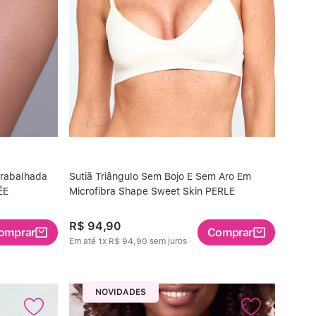
Trabalhada
Sutiã Triângulo Sem Bojo E Sem Aro Em
ÉE
Microfibra Shape Sweet Skin PERLE
R$
94
,
90
omprar
Comprar
Em até
1
x
R$
94
,
90
sem juros
NOVIDADES