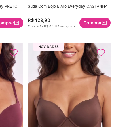
day PRETO
Sutiã Com Bojo E Aro Everyday CASTANHA
R$
129
,
90
omprar
Comprar
Em até
2
x
R$
64
,
95
sem juros
NOVIDADES