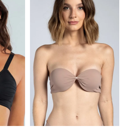
Calcinha Cintura Alta
º
Multifuncional
º
Algodão Egípcio
º
Sutiã Sustentação
º
Sutiã Bojo Aro
º