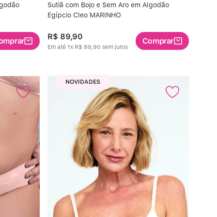
lgodão
Sutiã com Bojo e Sem Aro em Algodão
Egípcio Cleo MARINHO
R$
89
,
90
omprar
Comprar
Em até
1
x
R$
89
,
90
sem juros
NOVIDADES