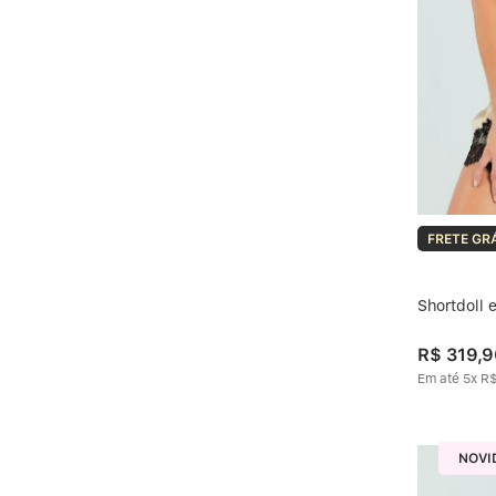
FRETE GR
Shortdoll
R$
319
,
9
Em até
5
x
R
NOVI