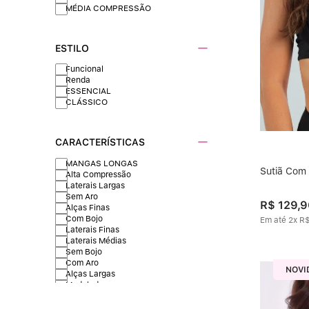
MÉDIA COMPRESSÃO
ESTILO
Funcional
Renda
ESSENCIAL
CLÁSSICO
CARACTERÍSTICAS
MANGAS LONGAS
Sutiã Com
Alta Compressão
Laterais Largas
Sem Aro
R$
129
,
9
Alças Finas
Com Bojo
Em até
2
x
R
Laterais Finas
Laterais Médias
Sem Bojo
Com Aro
NOVI
Alças Largas
Modeladora
ZERO MARCAS
Compressão firme