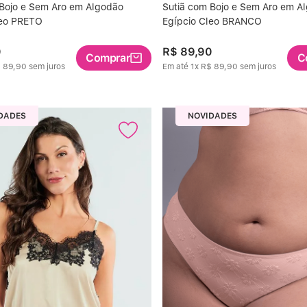
 Bojo e Sem Aro em Algodão
Sutiã com Bojo e Sem Aro em A
leo PRETO
Egípcio Cleo BRANCO
0
R$
89
,
90
Comprar
C
$
89
,
90
sem juros
Em até
1
x
R$
89
,
90
sem juros
DADES
NOVIDADES