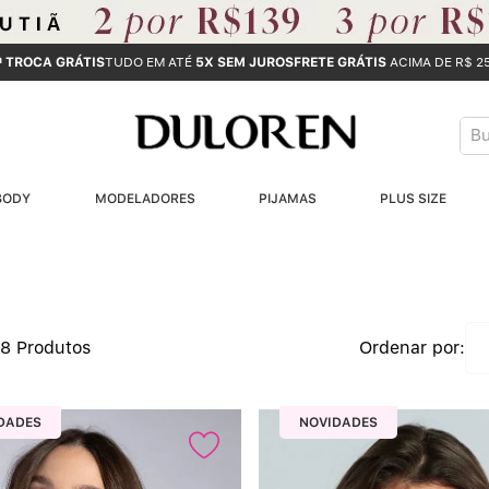
ª TROCA GRÁTIS
TUDO EM ATÉ
5X SEM JUROS
FRETE GRÁTIS
ACIMA DE R$ 2
Bus
T
BODY
MODELADORES
PIJAMAS
PLUS SIZE
B
1
2
98
Produtos
3
DADES
NOVIDADES
4
5