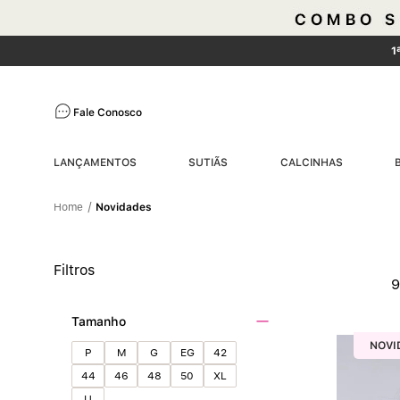
1
Fale Conosco
LANÇAMENTOS
SUTIÃS
CALCINHAS
Novidades
Filtros
Tamanho
NOVI
P
M
G
EG
42
44
46
48
50
XL
U