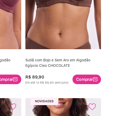
lgodão
Sutiã com Bojo e Sem Aro em Algodão
Egípcio Cleo CHOCOLATE
R$
89
,
90
omprar
Comprar
Em até
1
x
R$
89
,
90
sem juros
NOVIDADES