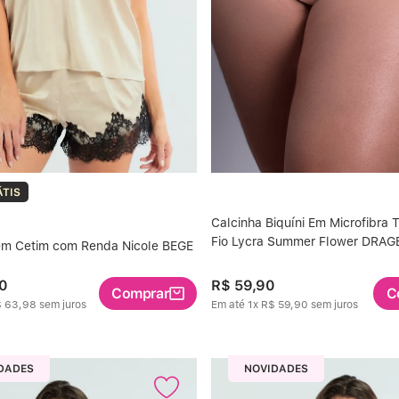
ÁTIS
Calcinha Biquíni Em Microfibra 
Fio Lycra Summer Flower DRAG
 em Cetim com Renda Nicole BEGE
0
R$
59
,
90
Comprar
C
$
63
,
98
sem juros
Em até
1
x
R$
59
,
90
sem juros
DADES
NOVIDADES