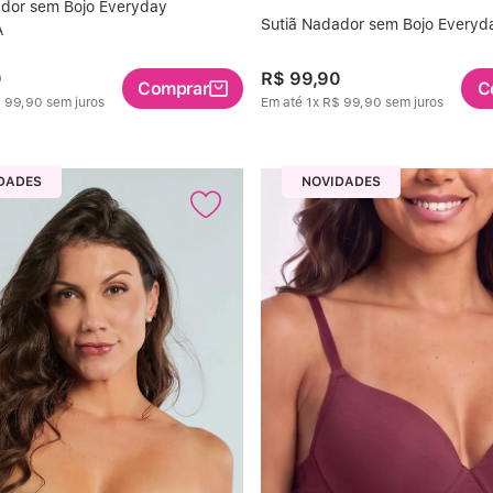
ador sem Bojo Everyday
Sutiã Nadador sem Bojo Every
A
0
R$
99
,
90
Comprar
C
$
99
,
90
sem juros
Em até
1
x
R$
99
,
90
sem juros
DADES
NOVIDADES