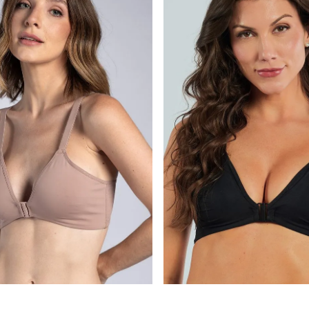
6
7
8
9
10