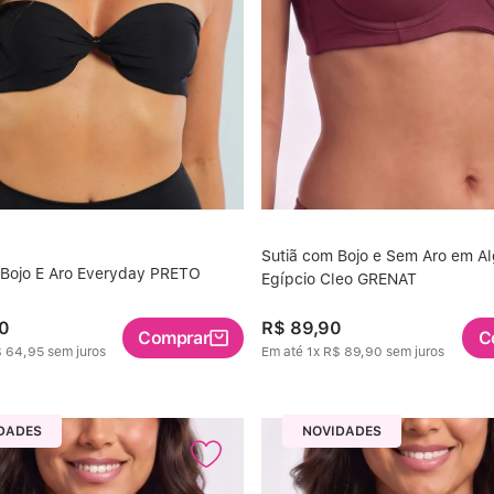
Sutiã com Bojo e Sem Aro em A
 Bojo E Aro Everyday PRETO
Egípcio Cleo GRENAT
0
R$
89
,
90
Comprar
C
$
64
,
95
sem juros
Em até
1
x
R$
89
,
90
sem juros
DADES
NOVIDADES