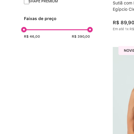
SHAPE PREMIUM
Sutiã com
Egípcio C
Faixas de preço
R$
89
,
9
Em até
1
x
R
R$ 46,00
R$ 390,00
NOVI